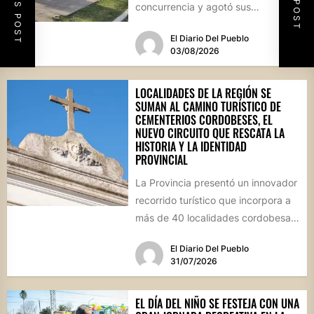
concurrencia y agotó sus
propuestas gastronómicas. En este
El Diario Del Pueblo
marco, el...
03/08/2026
LOCALIDADES DE LA REGIÓN SE
SUMAN AL CAMINO TURÍSTICO DE
CEMENTERIOS CORDOBESES, EL
NUEVO CIRCUITO QUE RESCATA LA
HISTORIA Y LA IDENTIDAD
PROVINCIAL
La Provincia presentó un innovador
recorrido turístico que incorpora a
más de 40 localidades cordobesas
con cementerios de valor
El Diario Del Pueblo
patrimonial....
31/07/2026
EL DÍA DEL NIÑO SE FESTEJA CON UNA