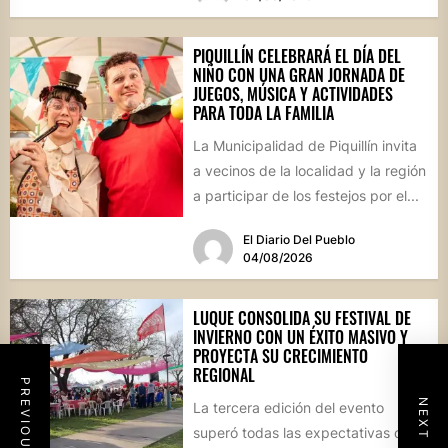
PIQUILLÍN CELEBRARÁ EL DÍA DEL
NIÑO CON UNA GRAN JORNADA DE
JUEGOS, MÚSICA Y ACTIVIDADES
PARA TODA LA FAMILIA
La Municipalidad de Piquillín invita
a vecinos de la localidad y la región
a participar de los festejos por el...
El Diario Del Pueblo
04/08/2026
LUQUE CONSOLIDA SU FESTIVAL DE
INVIERNO CON UN ÉXITO MASIVO Y
PROYECTA SU CRECIMIENTO
REGIONAL
PREVIOUS POST
NEXT POST
La tercera edición del evento
superó todas las expectativas de