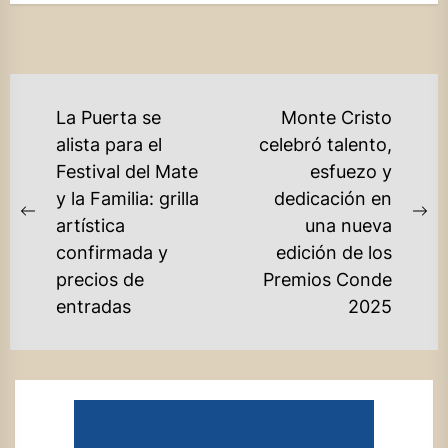
NAVEGACIÓN
La Puerta se
Monte Cristo
DE
alista para el
celebró talento,
Festival del Mate
esfuezo y
ENTRADAS
y la Familia: grilla
dedicación en
Previous
Ne
artística
una nueva
post:
po
confirmada y
edición de los
precios de
Premios Conde
entradas
2025