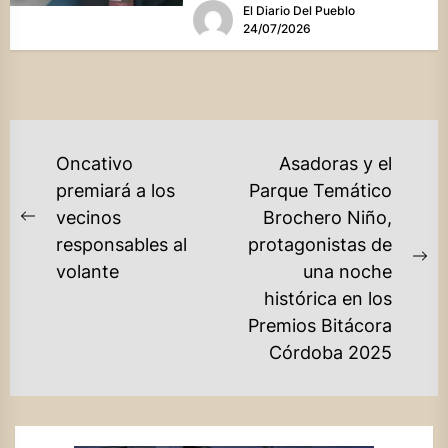
El Diario Del Pueblo
24/07/2026
NAVEGACIÓN
Oncativo
Asadoras y el
DE
premiará a los
Parque Temático
vecinos
Brochero Niño,
ENTRADAS
Previous
responsables al
protagonistas de
post:
Ne
volante
una noche
po
histórica en los
Premios Bitácora
Córdoba 2025