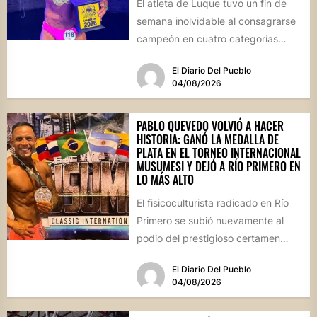
El atleta de Luque tuvo un fin de
semana inolvidable al consagrarse
campeón en cuatro categorías
durante la prestigiosa
El Diario Del Pueblo
competencia...
04/08/2026
PABLO QUEVEDO VOLVIÓ A HACER
HISTORIA: GANÓ LA MEDALLA DE
PLATA EN EL TORNEO INTERNACIONAL
MUSUMESI Y DEJÓ A RÍO PRIMERO EN
LO MÁS ALTO
El fisicoculturista radicado en Río
Primero se subió nuevamente al
podio del prestigioso certamen
internacional Musumesi, disputado
El Diario Del Pueblo
este fin de...
04/08/2026