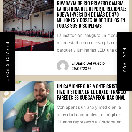
RIVADAVIA DE RÍO PRIMERO CAMBIA
LA HISTORIA DEL DEPORTE REGIONAL:
NUEVA INVERSIÓN DE MÁS DE $70
MILLONES Y COSECHA DE TÍTULOS EN
TODAS SUS DISCIPLINAS
La institución inauguró un moderno
microestadio con nuevo piso de
PREVIOUS POST
parquet y luminarias LED, una obra
NEXT POST
sin precedentes para la...
El Diario Del Pueblo
29/07/2026
UN CAMIONERO DE MONTE CRISTO
HIZO HISTORIA EN EL BOXEO: FRANCO
PAREDES ES SUBCAMPEÓN NACIONAL
Con apenas un año y medio en la
actividad competitiva, el púgil de
27 años representó a Córdoba en
el...