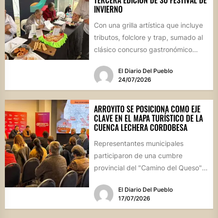
INVIERNO
Con una grilla artística que incluye
tributos, folclore y trap, sumado al
clásico concurso gastronómico
“Estamos Fritos”, la localidad
El Diario Del Pueblo
celebrará...
24/07/2026
ARROYITO SE POSICIONA COMO EJE
CLAVE EN EL MAPA TURÍSTICO DE LA
CUENCA LECHERA CORDOBESA
Representantes municipales
participaron de una cumbre
provincial del "Camino del Queso",
la iniciativa que busca potenciar la
El Diario Del Pueblo
identidad productiva y...
17/07/2026