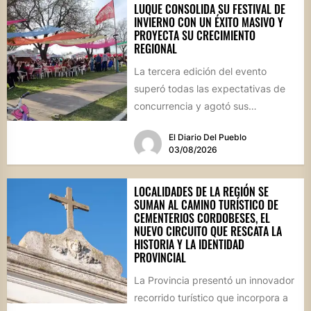
LUQUE CONSOLIDA SU FESTIVAL DE
INVIERNO CON UN ÉXITO MASIVO Y
PROYECTA SU CRECIMIENTO
REGIONAL
La tercera edición del evento
superó todas las expectativas de
concurrencia y agotó sus
propuestas gastronómicas. En este
El Diario Del Pueblo
marco, el...
03/08/2026
LOCALIDADES DE LA REGIÓN SE
SUMAN AL CAMINO TURÍSTICO DE
CEMENTERIOS CORDOBESES, EL
NUEVO CIRCUITO QUE RESCATA LA
HISTORIA Y LA IDENTIDAD
PROVINCIAL
La Provincia presentó un innovador
recorrido turístico que incorpora a