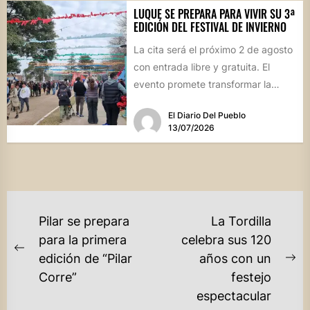
LUQUE SE PREPARA PARA VIVIR SU 3ª
EDICIÓN DEL FESTIVAL DE INVIERNO
La cita será el próximo 2 de agosto
con entrada libre y gratuita. El
evento promete transformar la
jornada en...
El Diario Del Pueblo
13/07/2026
NAVEGACIÓN
Pilar se prepara
La Tordilla
DE
para la primera
celebra sus 120
Previous
edición de “Pilar
años con un
ENTRADAS
Ne
post:
Corre”
festejo
po
espectacular