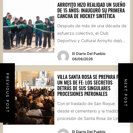
ARROYITO HIZO REALIDAD UN SUEÑO
DE 15 AÑOS: INAUGURÓ SU PRIMERA
CANCHA DE HOCKEY SINTÉTICA
Después de más de una década de
esfuerzo colectivo, el Club
Deportivo y Cultural Arroyito dejó
oficialmente inaugurada su
El Diario Del Pueblo
cancha...
06/08/2026
PREVIOUS POST
VILLA SANTA ROSA SE PREPARA PARA
NEXT POST
UN MES DE FE: LOS SECRETOS
DETRÁS DE SUS SINGULARES
PROCESIONES PATRONALES
Con el traslado de San Roque
desde el cementerio y la tradicional
procesión de Santa Rosa de Lima,
la localidad...
El Diario Del Pueblo