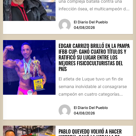
una compleja batalla contra una
infección ósea, el multicampeón de
rally reapareció públicamente...
El Diario Del Pueblo
04/08/2026
EDGAR CARRIZO BRILLÓ EN LA PAMPA
IFBB CUP: GANÓ CUATRO TÍTULOS Y
RATIFICÓ SU LUGAR ENTRE LOS
MEJORES FISICOCULTURISTAS DEL
PAÍS
El atleta de Luque tuvo un fin de
semana inolvidable al consagrarse
campeón en cuatro categorías
durante la prestigiosa
El Diario Del Pueblo
competencia...
04/08/2026
PABLO QUEVEDO VOLVIÓ A HACER