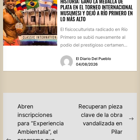
HISTORIA: GANÓ LA MEDALLA DE
PLATA EN EL TORNEO INTERNACIONAL
MUSUMESI Y DEJÓ A RÍO PRIMERO EN
LO MÁS ALTO
El fisicoculturista radicado en Río
Primero se subió nuevamente al
podio del prestigioso certamen
internacional Musumesi, disputado
El Diario Del Pueblo
este fin de...
04/08/2026
NAVEGACIÓN
Abren
Recuperan pieza
DE
inscripciones
clave de la obra
Ne
para “Experiencia
vandalizada en
ENTRADAS
po
Ambientalia”, el
Pilar