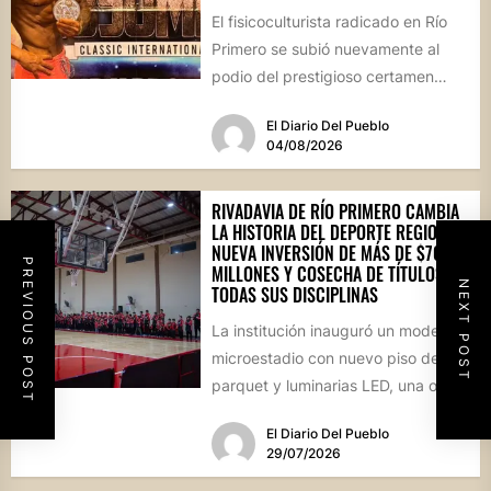
El fisicoculturista radicado en Río
Primero se subió nuevamente al
podio del prestigioso certamen
internacional Musumesi, disputado
El Diario Del Pueblo
este fin de...
04/08/2026
RIVADAVIA DE RÍO PRIMERO CAMBIA
LA HISTORIA DEL DEPORTE REGIONAL:
NUEVA INVERSIÓN DE MÁS DE $70
PREVIOUS POST
MILLONES Y COSECHA DE TÍTULOS EN
NEXT POST
TODAS SUS DISCIPLINAS
La institución inauguró un moderno
microestadio con nuevo piso de
parquet y luminarias LED, una obra
sin precedentes para la...
El Diario Del Pueblo
29/07/2026