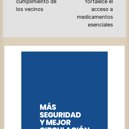
post:
Ne
cumplimiento de
fortalece el
po
los vecinos
acceso a
medicamentos
esenciales