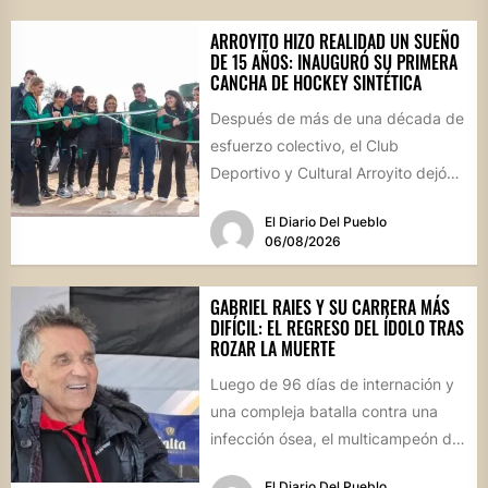
ARROYITO HIZO REALIDAD UN SUEÑO
DE 15 AÑOS: INAUGURÓ SU PRIMERA
CANCHA DE HOCKEY SINTÉTICA
Después de más de una década de
esfuerzo colectivo, el Club
Deportivo y Cultural Arroyito dejó
oficialmente inaugurada su
El Diario Del Pueblo
cancha...
06/08/2026
GABRIEL RAIES Y SU CARRERA MÁS
DIFÍCIL: EL REGRESO DEL ÍDOLO TRAS
ROZAR LA MUERTE
Luego de 96 días de internación y
una compleja batalla contra una
infección ósea, el multicampeón de
rally reapareció públicamente...
El Diario Del Pueblo