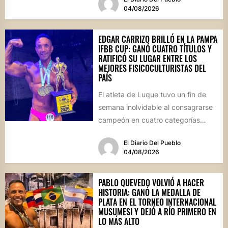
04/08/2026
EDGAR CARRIZO BRILLÓ EN LA PAMPA
IFBB CUP: GANÓ CUATRO TÍTULOS Y
RATIFICÓ SU LUGAR ENTRE LOS
MEJORES FISICOCULTURISTAS DEL
PAÍS
El atleta de Luque tuvo un fin de
semana inolvidable al consagrarse
campeón en cuatro categorías
durante la prestigiosa
El Diario Del Pueblo
competencia...
04/08/2026
PABLO QUEVEDO VOLVIÓ A HACER
HISTORIA: GANÓ LA MEDALLA DE
PLATA EN EL TORNEO INTERNACIONAL
MUSUMESI Y DEJÓ A RÍO PRIMERO EN
LO MÁS ALTO