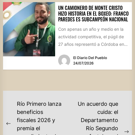
UN CAMIONERO DE MONTE CRISTO
HIZO HISTORIA EN EL BOXEO: FRANCO
PAREDES ES SUBCAMPEÓN NACIONAL
Con apenas un año y medio en la
actividad competitiva, el púgil de
27 años representó a Córdoba en
el...
El Diario Del Pueblo
24/07/2026
NAVEGACIÓN
Río Primero lanza
Un acuerdo que
DE
beneficios
cuida: el
fiscales 2026 y
Departamento
ENTRADAS
Previous
premia el
Río Segundo