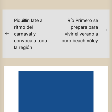
NAVEGACIÓN
Piquillín late al
Río Primero se
DE
ritmo del
prepara para
Ne
carnaval y
vivir el verano a
ENTRADAS
Previous
po
convoca a toda
puro beach vóley
post:
la región