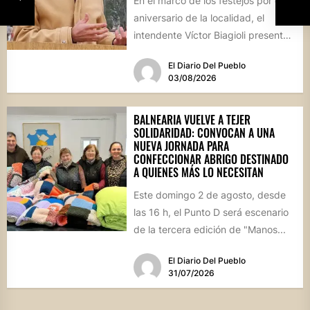
En el marco de los festejos por el
aniversario de la localidad, el
intendente Víctor Biagioli presentó
una batería de...
El Diario Del Pueblo
03/08/2026
BALNEARIA VUELVE A TEJER
SOLIDARIDAD: CONVOCAN A UNA
NUEVA JORNADA PARA
CONFECCIONAR ABRIGO DESTINADO
A QUIENES MÁS LO NECESITAN
Este domingo 2 de agosto, desde
las 16 h, el Punto D será escenario
de la tercera edición de "Manos...
El Diario Del Pueblo
31/07/2026