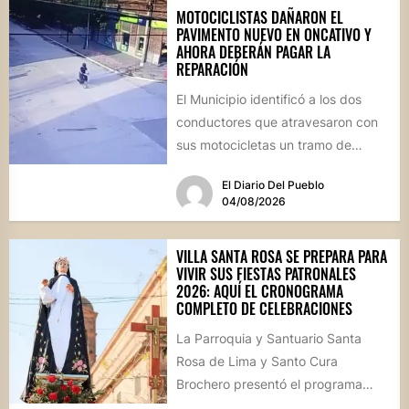
MOTOCICLISTAS DAÑARON EL
PAVIMENTO NUEVO EN ONCATIVO Y
AHORA DEBERÁN PAGAR LA
REPARACIÓN
El Municipio identificó a los dos
conductores que atravesaron con
sus motocicletas un tramo de
hormigón recién colocado sobre
El Diario Del Pueblo
calle...
04/08/2026
VILLA SANTA ROSA SE PREPARA PARA
VIVIR SUS FIESTAS PATRONALES
2026: AQUÍ EL CRONOGRAMA
COMPLETO DE CELEBRACIONES
La Parroquia y Santuario Santa
Rosa de Lima y Santo Cura
Brochero presentó el programa
oficial de las Fiestas Patronales...