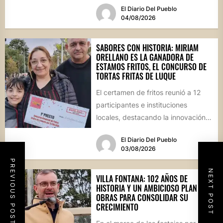
El Diario Del Pueblo
04/08/2026
SABORES CON HISTORIA: MIRIAM
ORELLANO ES LA GANADORA DE
ESTAMOS FRITOS, EL CONCURSO DE
TORTAS FRITAS DE LUQUE
El certamen de fritos reunió a 12
participantes e instituciones
locales, destacando la innovación
culinaria y el profundo arraigo de...
El Diario Del Pueblo
03/08/2026
PREVIOUS POST
NEXT POST
VILLA FONTANA: 102 AÑOS DE
HISTORIA Y UN AMBICIOSO PLAN DE
OBRAS PARA CONSOLIDAR SU
CRECIMIENTO