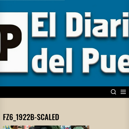
Skip
to
the
content
EL DIARIO DEL
PUEBLO
FZ6_1922B-SCALED