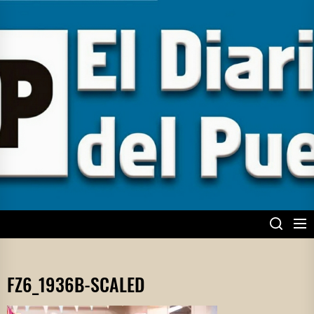
Skip
to
the
content
EL DIARIO DEL
PUEBLO
FZ6_1936B-SCALED