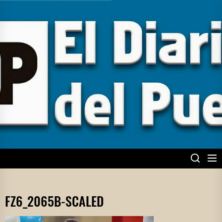
Skip
to
the
content
EL DIARIO DEL
PUEBLO
FZ6_2065B-SCALED