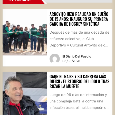
ARROYITO HIZO REALIDAD UN SUEÑO
DE 15 AÑOS: INAUGURÓ SU PRIMERA
CANCHA DE HOCKEY SINTÉTICA
Después de más de una década de
esfuerzo colectivo, el Club
Deportivo y Cultural Arroyito dejó
oficialmente inaugurada su
El Diario Del Pueblo
cancha...
06/08/2026
GABRIEL RAIES Y SU CARRERA MÁS
DIFÍCIL: EL REGRESO DEL ÍDOLO TRAS
ROZAR LA MUERTE
Luego de 96 días de internación y
una compleja batalla contra una
infección ósea, el multicampeón de
rally reapareció públicamente...