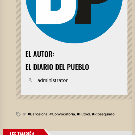
EL AUTOR:
EL DIARIO DEL PUEBLO
administrator
In
#barcelona
,
#convocatoria
,
#futbol
,
#riosegundo
LEE TAMBIÉN...