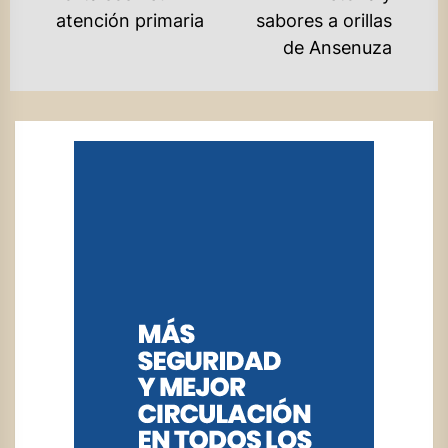
post:
po
atención primaria
sabores a orillas
de Ansenuza