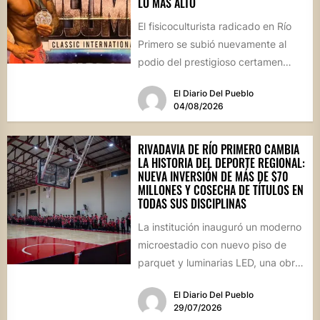
LO MÁS ALTO
El fisicoculturista radicado en Río
Primero se subió nuevamente al
podio del prestigioso certamen
internacional Musumesi, disputado
El Diario Del Pueblo
este fin de...
04/08/2026
RIVADAVIA DE RÍO PRIMERO CAMBIA
LA HISTORIA DEL DEPORTE REGIONAL:
NUEVA INVERSIÓN DE MÁS DE $70
MILLONES Y COSECHA DE TÍTULOS EN
TODAS SUS DISCIPLINAS
La institución inauguró un moderno
microestadio con nuevo piso de
parquet y luminarias LED, una obra
sin precedentes para la...
El Diario Del Pueblo
29/07/2026