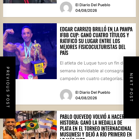
El Diario Del Pueblo
04/08/2026
EDGAR CARRIZO BRILLÓ EN LA PAMPA
IFBB CUP: GANÓ CUATRO TÍTULOS Y
RATIFICÓ SU LUGAR ENTRE LOS
MEJORES FISICOCULTURISTAS DEL
PAÍS
El atleta de Luque tuvo un fin de
PREVIOUS POST
semana inolvidable al consagrarse
NEXT POST
campeón en cuatro categorías
durante la prestigiosa
El Diario Del Pueblo
competencia...
04/08/2026
PABLO QUEVEDO VOLVIÓ A HACER
HISTORIA: GANÓ LA MEDALLA DE
PLATA EN EL TORNEO INTERNACIONAL
MUSUMESI Y DEJÓ A RÍO PRIMERO EN