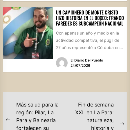
UN CAMIONERO DE MONTE CRISTO
HIZO HISTORIA EN EL BOXEO: FRANCO
PAREDES ES SUBCAMPEÓN NACIONAL
Con apenas un año y medio en la
actividad competitiva, el púgil de
27 años representó a Córdoba en
el...
El Diario Del Pueblo
24/07/2026
NAVEGACIÓN
Más salud para la
Fin de semana
DE
región: Pilar, La
XXL en La Para:
Para y Balnearia
naturaleza,
ENTRADAS
Previous
Ne
fortalecen su
historia y