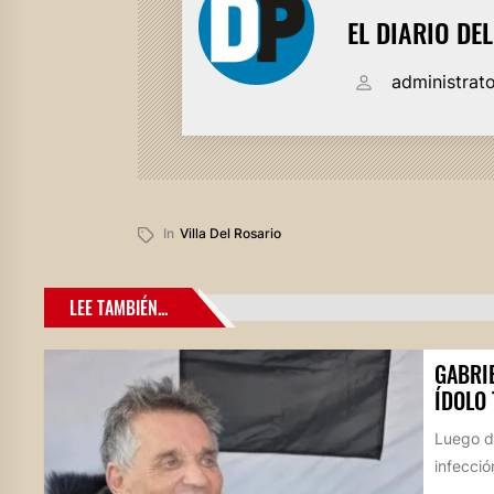
EL DIARIO DE
administrat
In
Villa Del Rosario
LEE TAMBIÉN...
GABRIE
ÍDOLO
Luego de
infecció