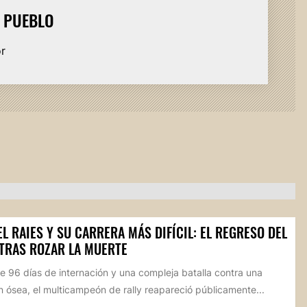
L PUEBLO
or
L RAIES Y SU CARRERA MÁS DIFÍCIL: EL REGRESO DEL
 TRAS ROZAR LA MUERTE
 96 días de internación y una compleja batalla contra una
n ósea, el multicampeón de rally reapareció públicamente...