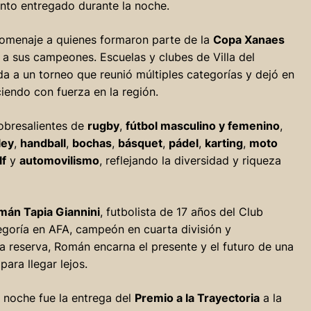
nto entregado durante la noche.
omenaje a quienes formaron parte de la
Copa Xanaes
 a sus campeones. Escuelas y clubes de Villa del
da a un torneo que reunió múltiples categorías y dejó en
ciendo con fuerza en la región.
sobresalientes de
rugby
,
fútbol masculino y femenino
,
ley
,
handball
,
bochas
,
básquet
,
pádel
,
karting
,
moto
lf
y
automovilismo
, reflejando la diversidad y riqueza
mán Tapia Giannini
, futbolista de 17 años del Club
goría en AFA, campeón en cuarta división y
 reserva, Román encarna el presente y el futuro de una
ara llegar lejos.
 noche fue la entrega del
Premio a la Trayectoria
a la