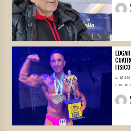
EDGAR
CUATRO
FISICO
El atlet
campeón