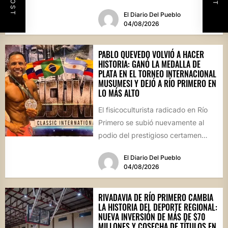
durante la prestigiosa
El Diario Del Pueblo
competencia...
04/08/2026
PABLO QUEVEDO VOLVIÓ A HACER
HISTORIA: GANÓ LA MEDALLA DE
PLATA EN EL TORNEO INTERNACIONAL
MUSUMESI Y DEJÓ A RÍO PRIMERO EN
LO MÁS ALTO
El fisicoculturista radicado en Río
Primero se subió nuevamente al
podio del prestigioso certamen
internacional Musumesi, disputado
El Diario Del Pueblo
este fin de...
04/08/2026
RIVADAVIA DE RÍO PRIMERO CAMBIA
LA HISTORIA DEL DEPORTE REGIONAL:
NUEVA INVERSIÓN DE MÁS DE $70
MILLONES Y COSECHA DE TÍTULOS EN