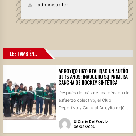
administrator
LEE TAMBIÉN...
ARROYITO HIZO REALIDAD UN SUEÑO
DE 15 AÑOS: INAUGURÓ SU PRIMERA
CANCHA DE HOCKEY SINTÉTICA
Después de más de una década de
esfuerzo colectivo, el Club
Deportivo y Cultural Arroyito dejó
oficialmente inaugurada su
El Diario Del Pueblo
cancha...
06/08/2026