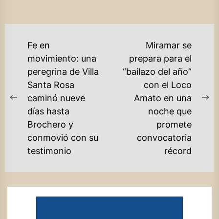
NAVEGACIÓN
Fe en
Miramar se
DE
movimiento: una
prepara para el
peregrina de Villa
“bailazo del año”
ENTRADAS
Santa Rosa
con el Loco
caminó nueve
Amato en una
Previous
Ne
días hasta
noche que
post:
po
Brochero y
promete
conmovió con su
convocatoria
testimonio
récord