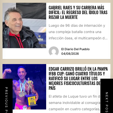
GABRIEL RAIES Y SU CARRERA MÁS
DIFÍCIL: EL REGRESO DEL ÍDOLO TRAS
ROZAR LA MUERTE
Luego de 96 días de internación y
una compleja batalla contra una
infección ósea, el multicampeón de
rally reapareció públicamente...
El Diario Del Pueblo
04/08/2026
EDGAR CARRIZO BRILLÓ EN LA PAMPA
IFBB CUP: GANÓ CUATRO TÍTULOS Y
RATIFICÓ SU LUGAR ENTRE LOS
MEJORES FISICOCULTURISTAS DEL
PAÍS
PREVIOUS POST
NEXT POST
El atleta de Luque tuvo un fin de
semana inolvidable al consagrarse
campeón en cuatro categorías