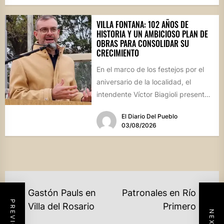
VILLA FONTANA: 102 AÑOS DE
HISTORIA Y UN AMBICIOSO PLAN DE
OBRAS PARA CONSOLIDAR SU
CRECIMIENTO
En el marco de los festejos por el
aniversario de la localidad, el
intendente Víctor Biagioli presentó
una batería de...
El Diario Del Pueblo
03/08/2026
NAVEGACIÓN
Gastón Pauls en
Patronales en Río
DE
Previous
Ne
Villa del Rosario
Primero
post:
po