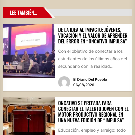
LEE TAMBIÉN...
DE LA IDEA AL IMPACTO: JÓVENES,
VOCACIÓN Y EL VALOR DE APRENDER
DEL ERROR EN “ONCATIVO IMPULSA”
Con el objetivo de conectar a los
estudiantes de los últimos años del
secundario con la realidad
socioproductiva de la...
El Diario Del Pueblo
06/08/2026
ONCATIVO SE PREPARA PARA
CONECTAR EL TALENTO JOVEN CON EL
MOTOR PRODUCTIVO REGIONAL EN
UNA NUEVA EDICIÓN DE “IMPULSA”
Educación, empleo y arraigo: todo