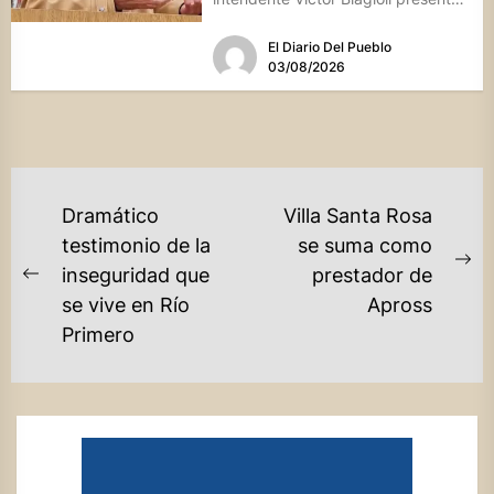
una batería de...
El Diario Del Pueblo
03/08/2026
NAVEGACIÓN
Dramático
Villa Santa Rosa
DE
testimonio de la
se suma como
Ne
inseguridad que
prestador de
ENTRADAS
Previous
po
se vive en Río
Apross
post:
Primero