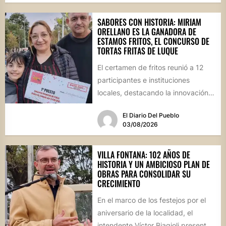
SABORES CON HISTORIA: MIRIAM
ORELLANO ES LA GANADORA DE
ESTAMOS FRITOS, EL CONCURSO DE
TORTAS FRITAS DE LUQUE
El certamen de fritos reunió a 12
participantes e instituciones
locales, destacando la innovación
culinaria y el profundo arraigo de...
El Diario Del Pueblo
03/08/2026
VILLA FONTANA: 102 AÑOS DE
HISTORIA Y UN AMBICIOSO PLAN DE
OBRAS PARA CONSOLIDAR SU
CRECIMIENTO
En el marco de los festejos por el
aniversario de la localidad, el
intendente Víctor Biagioli presentó