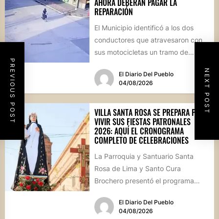
AHORA DEBERÁN PAGAR LA
REPARACIÓN
El Municipio identificó a los dos
conductores que atravesaron con
sus motocicletas un tramo de
PREVIOUS POST
hormigón recién colocado sobre
NEXT POST
El Diario Del Pueblo
calle...
04/08/2026
VILLA SANTA ROSA SE PREPARA PARA
VIVIR SUS FIESTAS PATRONALES
2026: AQUÍ EL CRONOGRAMA
COMPLETO DE CELEBRACIONES
La Parroquia y Santuario Santa
Rosa de Lima y Santo Cura
Brochero presentó el programa
oficial de las Fiestas Patronales...
El Diario Del Pueblo
04/08/2026