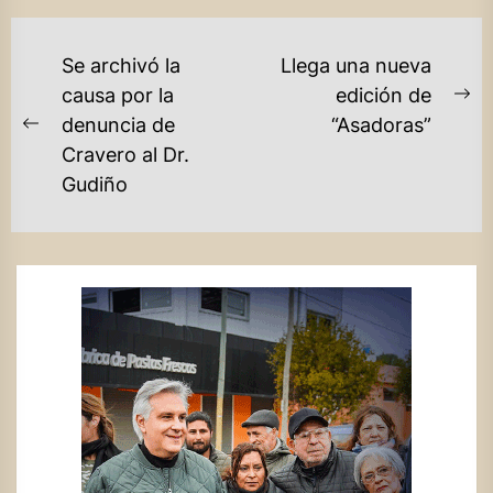
NAVEGACIÓN
Se archivó la
Llega una nueva
DE
causa por la
edición de
Ne
denuncia de
“Asadoras”
ENTRADAS
Previous
po
Cravero al Dr.
post:
Gudiño