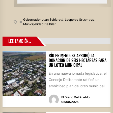
Gobernador Juan Schiaretti
,
Leopoldo Grusmtrup
,
In
Municipalidad De Pilar
LEE TAMBIÉN...
RÍO PRIMERO: SE APROBÓ LA
DONACIÓN DE SEIS HECTÁREAS PARA
UN LOTEO MUNICIPAL
En una nueva jornada legislativa, el
Concejo Deliberante ratificó un
ambicioso plan de loteo municipal,
nuevas obras de infraestructura
El Diario Del Pueblo
por...
05/08/2026