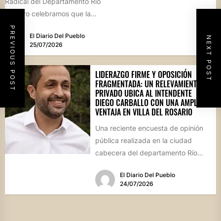
Radical del Departamento Río
Primero celebramos que la
Comisión Comunal de Esquina
PREVIOUS POST
El Diario Del Pueblo
haya...
NEXT POST
25/07/2026
LIDERAZGO FIRME Y OPOSICIÓN
FRAGMENTADA: UN RELEVAMIENTO
PRIVADO UBICA AL INTENDENTE
DIEGO CARBALLO CON UNA AMPLIA
VENTAJA EN VILLA DEL ROSARIO
Una reciente encuesta de opinión
pública realizada en la ciudad
cabecera del departamento Río
Segundo revela que el actual
El Diario Del Pueblo
mandatario...
24/07/2026