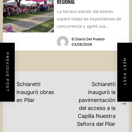
REGIONAL
La tercera edición del evento
superó todas las expectativas de
concurrencia y agotó sus
propuestas gastronómicas. En este
El Diario Del Pueblo
marco, el...
03/08/2026
PREVIOUS POST
NEXT POST
NAVEGACIÓN
Schiaretti
Schiaretti
DE
inauguró obras
inauguró la
Previous
en Pilar
pavimentación
ENTRADAS
post:
Ne
del acceso a la
po
Capilla Nuestra
Señora del Pilar