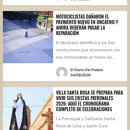
MOTOCICLISTAS DAÑARON EL
PAVIMENTO NUEVO EN ONCATIVO Y
AHORA DEBERÁN PAGAR LA
REPARACIÓN
El Municipio identificó a los dos
conductores que atravesaron con
sus motocicletas un tramo de
hormigón recién colocado sobre
El Diario Del Pueblo
calle...
04/08/2026
VILLA SANTA ROSA SE PREPARA PARA
VIVIR SUS FIESTAS PATRONALES
2026: AQUÍ EL CRONOGRAMA
COMPLETO DE CELEBRACIONES
La Parroquia y Santuario Santa
Rosa de Lima y Santo Cura