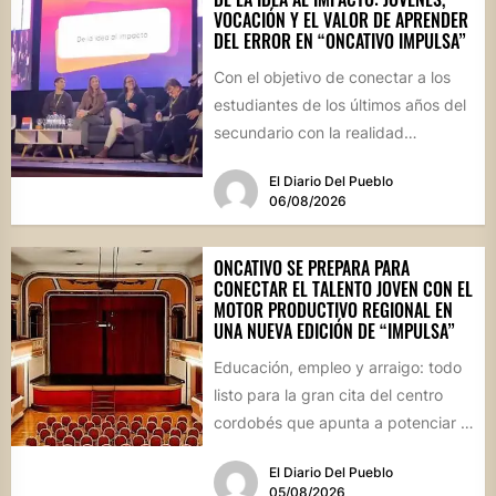
VOCACIÓN Y EL VALOR DE APRENDER
DEL ERROR EN “ONCATIVO IMPULSA”
Con el objetivo de conectar a los
estudiantes de los últimos años del
secundario con la realidad
socioproductiva de la...
El Diario Del Pueblo
06/08/2026
ONCATIVO SE PREPARA PARA
CONECTAR EL TALENTO JOVEN CON EL
MOTOR PRODUCTIVO REGIONAL EN
UNA NUEVA EDICIÓN DE “IMPULSA”
Educación, empleo y arraigo: todo
listo para la gran cita del centro
cordobés que apunta a potenciar el
futuro de...
El Diario Del Pueblo
05/08/2026