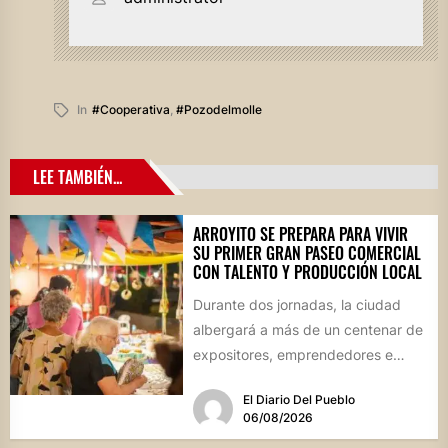
In
#cooperativa
,
#pozodelmolle
LEE TAMBIÉN...
ARROYITO SE PREPARA PARA VIVIR
SU PRIMER GRAN PASEO COMERCIAL
CON TALENTO Y PRODUCCIÓN LOCAL
Durante dos jornadas, la ciudad
albergará a más de un centenar de
expositores, emprendedores e
industrias en un evento inédito...
El Diario Del Pueblo
06/08/2026