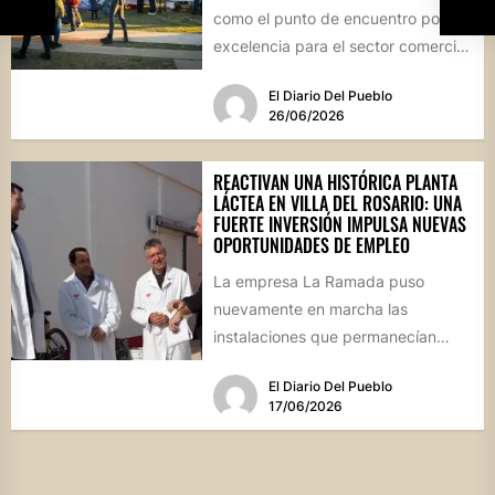
como el punto de encuentro por
excelencia para el sector comercial
y emprendedor de...
El Diario Del Pueblo
26/06/2026
REACTIVAN UNA HISTÓRICA PLANTA
LÁCTEA EN VILLA DEL ROSARIO: UNA
FUERTE INVERSIÓN IMPULSA NUEVAS
OPORTUNIDADES DE EMPLEO
La empresa La Ramada puso
nuevamente en marcha las
instalaciones que permanecían
inactivas desde 2023. El intendente
El Diario Del Pueblo
Diego Carballo recorrió...
17/06/2026