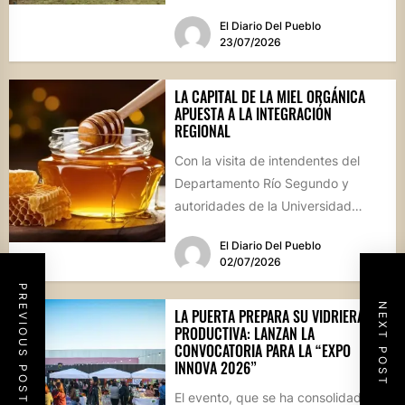
comercios que deseen participar
El Diario Del Pueblo
de este gran encuentro...
23/07/2026
LA CAPITAL DE LA MIEL ORGÁNICA
APUESTA A LA INTEGRACIÓN
REGIONAL
Con la visita de intendentes del
Departamento Río Segundo y
autoridades de la Universidad
Nacional de Córdoba, Villa de
El Diario Del Pueblo
Soto...
02/07/2026
PREVIOUS POST
NEXT POST
LA PUERTA PREPARA SU VIDRIERA
PRODUCTIVA: LANZAN LA
CONVOCATORIA PARA LA “EXPO
INNOVA 2026”
El evento, que se ha consolidado