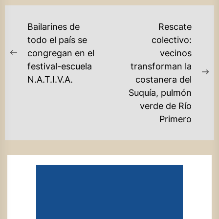
NAVEGACIÓN
Bailarines de
Rescate
DE
todo el país se
colectivo:
congregan en el
vecinos
ENTRADAS
Previous
festival-escuela
transforman la
post:
Ne
N.A.T.I.V.A.
costanera del
po
Suquía, pulmón
verde de Río
Primero