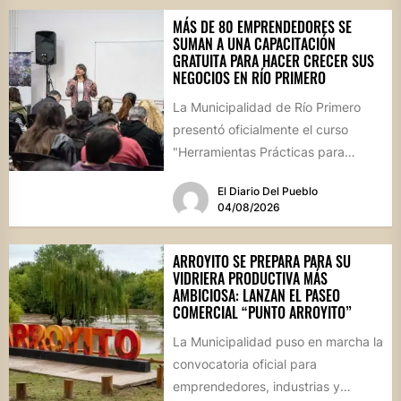
MÁS DE 80 EMPRENDEDORES SE
SUMAN A UNA CAPACITACIÓN
GRATUITA PARA HACER CRECER SUS
NEGOCIOS EN RÍO PRIMERO
La Municipalidad de Río Primero
presentó oficialmente el curso
"Herramientas Prácticas para
Escalar tu Negocio", una propuesta
El Diario Del Pueblo
destinada a emprendedores,...
04/08/2026
ARROYITO SE PREPARA PARA SU
VIDRIERA PRODUCTIVA MÁS
AMBICIOSA: LANZAN EL PASEO
COMERCIAL “PUNTO ARROYITO”
La Municipalidad puso en marcha la
convocatoria oficial para
emprendedores, industrias y