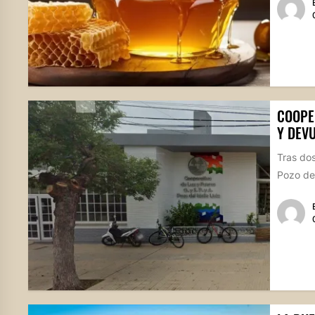
COOPER
Y DEV
Tras dos
Pozo del