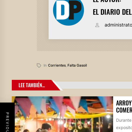
EL DIARIO DE
administrat
In
Corrientes
,
Falta Gasoil
LEE TAMBIÉN...
ARROY
COMER
Durante
exposito