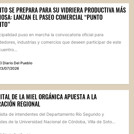
ITO SE PREPARA PARA SU VIDRIERA PRODUCTIVA MÁS
IOSA: LANZAN EL PASEO COMERCIAL “PUNTO
ITO”
ipalidad puso en marcha la convocatoria oficial para
edores, industrias y comercios que deseen participar de este
uentro...
El Diario Del Pueblo
23/07/2026
ITAL DE LA MIEL ORGÁNICA APUESTA A LA
RACIÓN REGIONAL
visita de intendentes del Departamento Río Segundo y
des de la Universidad Nacional de Córdoba, Villa de Soto...