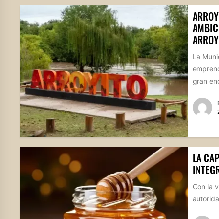
ARROY
AMBIC
ARROY
La Munic
emprend
gran enc
LA CAP
INTEG
Con la 
autorida