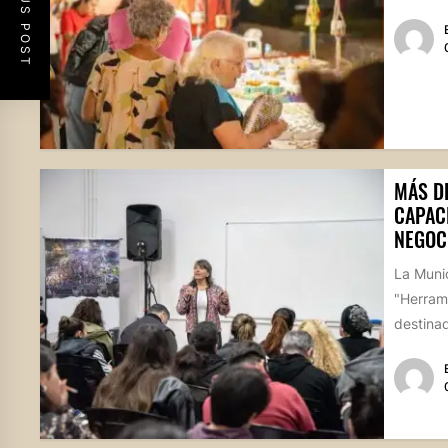
PREVIOUS POST
MÁS D
CAPAC
NEGOC
La Munic
"Herram
destina