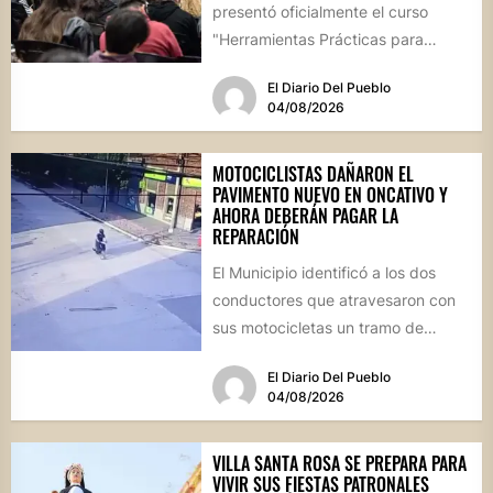
presentó oficialmente el curso
"Herramientas Prácticas para
Escalar tu Negocio", una propuesta
El Diario Del Pueblo
destinada a emprendedores,...
04/08/2026
MOTOCICLISTAS DAÑARON EL
PAVIMENTO NUEVO EN ONCATIVO Y
AHORA DEBERÁN PAGAR LA
REPARACIÓN
El Municipio identificó a los dos
conductores que atravesaron con
sus motocicletas un tramo de
hormigón recién colocado sobre
El Diario Del Pueblo
calle...
04/08/2026
VILLA SANTA ROSA SE PREPARA PARA
VIVIR SUS FIESTAS PATRONALES