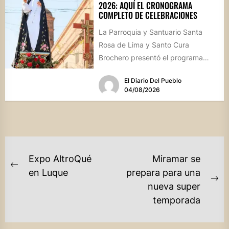
2026: AQUÍ EL CRONOGRAMA
COMPLETO DE CELEBRACIONES
La Parroquia y Santuario Santa
Rosa de Lima y Santo Cura
Brochero presentó el programa
oficial de las Fiestas Patronales...
El Diario Del Pueblo
04/08/2026
NAVEGACIÓN
Expo AltroQué
Miramar se
DE
Previous
en Luque
prepara para una
post:
Ne
nueva super
ENTRADAS
po
temporada