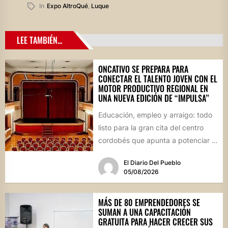
In
Expo AltroQué
,
Luque
LEE TAMBIÉN...
ONCATIVO SE PREPARA PARA
CONECTAR EL TALENTO JOVEN CON EL
MOTOR PRODUCTIVO REGIONAL EN
UNA NUEVA EDICIÓN DE “IMPULSA”
Educación, empleo y arraigo: todo
listo para la gran cita del centro
cordobés que apunta a potenciar el
futuro de...
El Diario Del Pueblo
05/08/2026
MÁS DE 80 EMPRENDEDORES SE
SUMAN A UNA CAPACITACIÓN
GRATUITA PARA HACER CRECER SUS