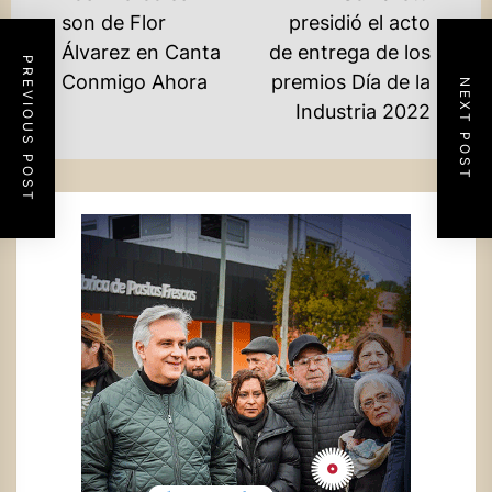
DE
son de Flor
presidió el acto
Previous
Álvarez en Canta
de entrega de los
ENTRADAS
Ne
PREVIOUS POST
post:
Conmigo Ahora
premios Día de la
NEXT POST
po
Industria 2022