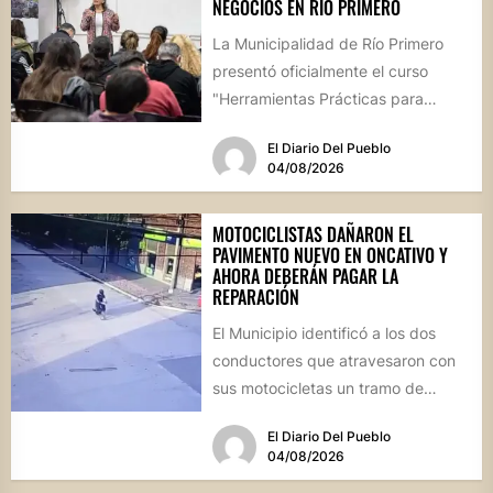
NEGOCIOS EN RÍO PRIMERO
La Municipalidad de Río Primero
presentó oficialmente el curso
"Herramientas Prácticas para
Escalar tu Negocio", una propuesta
El Diario Del Pueblo
destinada a emprendedores,...
04/08/2026
MOTOCICLISTAS DAÑARON EL
PAVIMENTO NUEVO EN ONCATIVO Y
AHORA DEBERÁN PAGAR LA
REPARACIÓN
El Municipio identificó a los dos
conductores que atravesaron con
sus motocicletas un tramo de
hormigón recién colocado sobre
El Diario Del Pueblo
calle...
04/08/2026