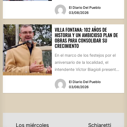
culinaria y el profundo arraigo de...
El Diario Del Pueblo
03/08/2026
VILLA FONTANA: 102 AÑOS DE
HISTORIA Y UN AMBICIOSO PLAN DE
OBRAS PARA CONSOLIDAR SU
CRECIMIENTO
En el marco de los festejos por el
aniversario de la localidad, el
intendente Víctor Biagioli presentó
una batería de...
El Diario Del Pueblo
03/08/2026
NAVEGACIÓN
Los miércoles
Schiaretti