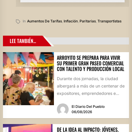
In
Aumentos De Tarifas
,
Inflación
,
Paritarias
,
Transportistas
LEE TAMBIÉN...
ARROYITO SE PREPARA PARA VIVIR
SU PRIMER GRAN PASEO COMERCIAL
CON TALENTO Y PRODUCCIÓN LOCAL
Durante dos jornadas, la ciudad
albergará a más de un centenar de
expositores, emprendedores e
industrias en un evento inédito...
El Diario Del Pueblo
06/08/2026
DE LA IDEA AL IMPACTO: JÓVENES,