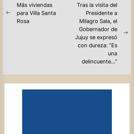
NAVEGACIÓN
Más viviendas
Tras la visita del
DE
para Villa Santa
Presidente a
Previous
Rosa
Milagro Sala, el
ENTRADAS
post:
Gobernador de
Ne
Jujuy se expresó
po
con dureza: “Es
una
delincuente…”