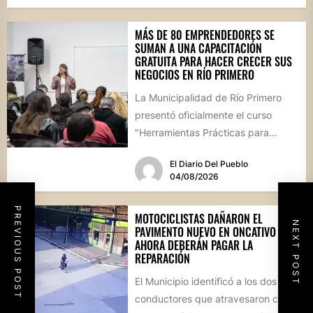
MÁS DE 80 EMPRENDEDORES SE
SUMAN A UNA CAPACITACIÓN
GRATUITA PARA HACER CRECER SUS
NEGOCIOS EN RÍO PRIMERO
La Municipalidad de Río Primero
presentó oficialmente el curso
"Herramientas Prácticas para
Escalar tu Negocio", una propuesta
El Diario Del Pueblo
destinada a emprendedores,...
04/08/2026
PREVIOUS POST
MOTOCICLISTAS DAÑARON EL
NEXT POST
PAVIMENTO NUEVO EN ONCATIVO Y
AHORA DEBERÁN PAGAR LA
REPARACIÓN
El Municipio identificó a los dos
conductores que atravesaron con