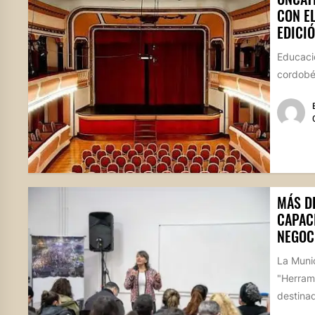
CON E
EDICIÓ
Educació
cordobés
MÁS D
CAPAC
NEGOC
La Munic
"Herram
destina