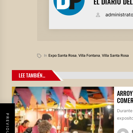
EL DIARIO DE
administrat
In
Expo Santa Rosa
,
Villa Fontana
,
Villa Santa Rosa
LEE TAMBIÉN...
ARROY
COMER
Durante
exposito