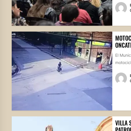
MOTOC
ONCAT
El Munic
motocicl
VILLA 
PATRO