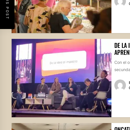
PREVIOUS POST
DE LA 
APREN
Con el o
secundar
ONCAT