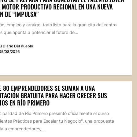
L MOTOR PRODUCTIVO REGIONAL EN UNA NUEVA
N DE “IMPULSA”
n, empleo y arraigo: todo listo para la gran cita del centro
 que apunta a potenciar el futuro de...
El Diario Del Pueblo
05/08/2026
E 80 EMPRENDEDORES SE SUMAN A UNA
ITACIÓN GRATUITA PARA HACER CRECER SUS
IOS EN RÍO PRIMERO
ipalidad de Río Primero presentó oficialmente el curso
ientas Prácticas para Escalar tu Negocio", una propuesta
da a emprendedores,...