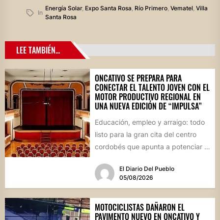
Energía Solar
,
Expo Santa Rosa
,
Río Primero
,
Vematel
,
Villa
In
Santa Rosa
LEE TAMBIÉN...
ONCATIVO SE PREPARA PARA
CONECTAR EL TALENTO JOVEN CON EL
MOTOR PRODUCTIVO REGIONAL EN
UNA NUEVA EDICIÓN DE “IMPULSA”
Educación, empleo y arraigo: todo
listo para la gran cita del centro
cordobés que apunta a potenciar el
futuro de...
El Diario Del Pueblo
05/08/2026
MOTOCICLISTAS DAÑARON EL
PAVIMENTO NUEVO EN ONCATIVO Y