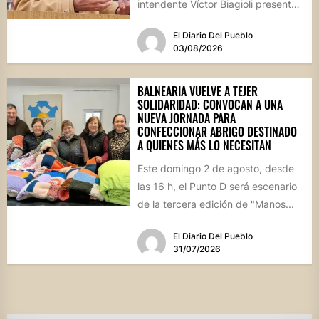
intendente Víctor Biagioli presentó
una batería de...
El Diario Del Pueblo
03/08/2026
BALNEARIA VUELVE A TEJER
SOLIDARIDAD: CONVOCAN A UNA
NUEVA JORNADA PARA
CONFECCIONAR ABRIGO DESTINADO
A QUIENES MÁS LO NECESITAN
Este domingo 2 de agosto, desde
las 16 h, el Punto D será escenario
de la tercera edición de "Manos...
El Diario Del Pueblo
31/07/2026