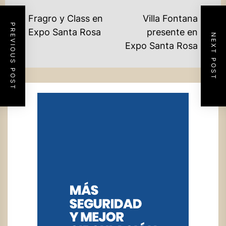
NAVEGACIÓN
Fragro y Class en
Villa Fontana
PREVIOUS POST
DE
Previous
Expo Santa Rosa
presente en
NEXT POST
Ne
post:
Expo Santa Rosa
ENTRADAS
po