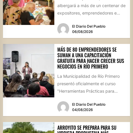
albergará a más de un centenar de
expositores, emprendedores e
industrias en un evento inédito...
El Diario Del Pueblo
06/08/2026
MÁS DE 80 EMPRENDEDORES SE
SUMAN A UNA CAPACITACIÓN
GRATUITA PARA HACER CRECER SUS
NEGOCIOS EN RÍO PRIMERO
La Municipalidad de Río Primero
presentó oficialmente el curso
"Herramientas Prácticas para
Escalar tu Negocio", una propuesta
El Diario Del Pueblo
destinada a emprendedores,...
04/08/2026
ARROYITO SE PREPARA PARA SU