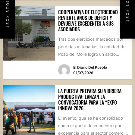
PREVIOUS POST
NEXT POST
COOPERATIVA DE ELECTRICIDAD
REVIERTE AÑOS DE DÉFICIT Y
DEVUELVE EXCEDENTES A SUS
ASOCIADOS
Tras dos ejercicios marcados por
pérdidas millonarias, la entidad de
Pozo del Molle logró un saldo
operativo positivo de 1.400...
El Diario Del Pueblo
01/07/2026
LA PUERTA PREPARA SU VIDRIERA
PRODUCTIVA: LANZAN LA
CONVOCATORIA PARA LA “EXPO
INNOVA 2026”
El evento, que se ha consolidado
como el punto de encuentro por
excelencia para el sector comercial