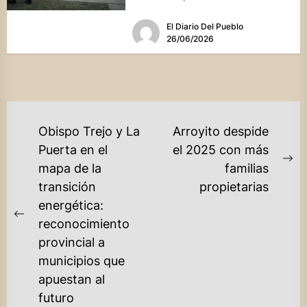
y emprendedor de...
El Diario Del Pueblo
26/06/2026
NAVEGACIÓN
Obispo Trejo y La
Arroyito despide
DE
Puerta en el
el 2025 con más
Ne
mapa de la
familias
ENTRADAS
po
transición
propietarias
energética:
Previous
reconocimiento
post:
provincial a
municipios que
apuestan al
futuro