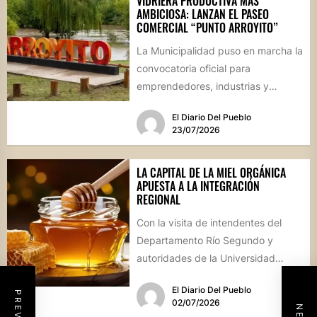
VIDRIERA PRODUCTIVA MÁS
AMBICIOSA: LANZAN EL PASEO
COMERCIAL “PUNTO ARROYITO”
La Municipalidad puso en marcha la
convocatoria oficial para
emprendedores, industrias y
comercios que deseen participar
El Diario Del Pueblo
de este gran encuentro...
23/07/2026
LA CAPITAL DE LA MIEL ORGÁNICA
APUESTA A LA INTEGRACIÓN
REGIONAL
Con la visita de intendentes del
Departamento Río Segundo y
autoridades de la Universidad
Nacional de Córdoba, Villa de
El Diario Del Pueblo
Soto...
02/07/2026