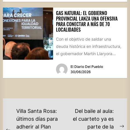
GAS NATURAL: EL GOBIERNO
PROVINCIAL LANZA UNA OFENSIVA
PARA CONECTAR A MÁS DE 70
LOCALIDADES
Con el objetivo de saldar una
deuda histórica en infraestructura,
el gobernador Martín Llaryora
presentó el programa "Gas para
El Diario Del Pueblo
Crecer",...
30/06/2026
NAVEGACIÓN
Villa Santa Rosa:
Del baile al aula:
DE
últimos días para
el cuarteto ya es
adherir al Plan
parte de la
ENTRADAS