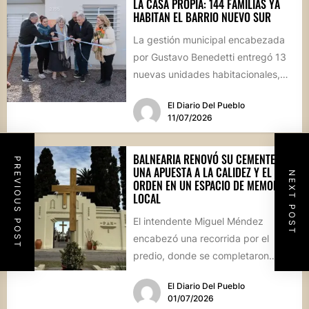
LA CASA PROPIA: 144 FAMILIAS YA
HABITAN EL BARRIO NUEVO SUR
La gestión municipal encabezada
por Gustavo Benedetti entregó 13
nuevas unidades habitacionales,
consolidando un sector que se ha
El Diario Del Pueblo
transformado en...
11/07/2026
BALNEARIA RENOVÓ SU CEMENTERIO:
PREVIOUS POST
UNA APUESTA A LA CALIDEZ Y EL
NEXT POST
ORDEN EN UN ESPACIO DE MEMORIA
LOCAL
El intendente Miguel Méndez
encabezó una recorrida por el
predio, donde se completaron
obras de infraestructura, pintura y
El Diario Del Pueblo
una revalorización...
01/07/2026