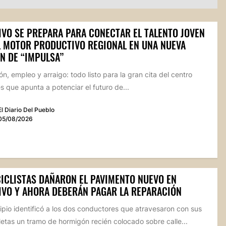
IVO SE PREPARA PARA CONECTAR EL TALENTO JOVEN
L MOTOR PRODUCTIVO REGIONAL EN UNA NUEVA
N DE “IMPULSA”
n, empleo y arraigo: todo listo para la gran cita del centro
 que apunta a potenciar el futuro de...
El Diario Del Pueblo
05/08/2026
ICLISTAS DAÑARON EL PAVIMENTO NUEVO EN
IVO Y AHORA DEBERÁN PAGAR LA REPARACIÓN
ipio identificó a los dos conductores que atravesaron con sus
etas un tramo de hormigón recién colocado sobre calle...