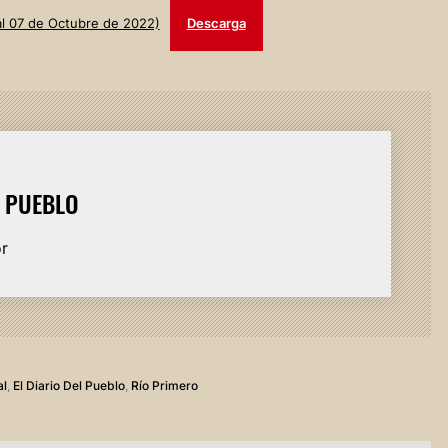
 al 07 de Octubre de 2022)
Descarga
L PUEBLO
or
al
,
El Diario Del Pueblo
,
Río Primero