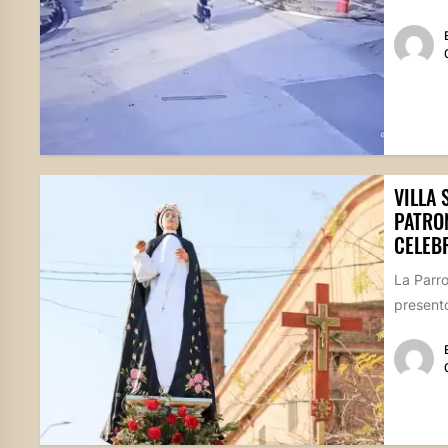
VILLA 
PATRO
CELEB
La Parr
presentó