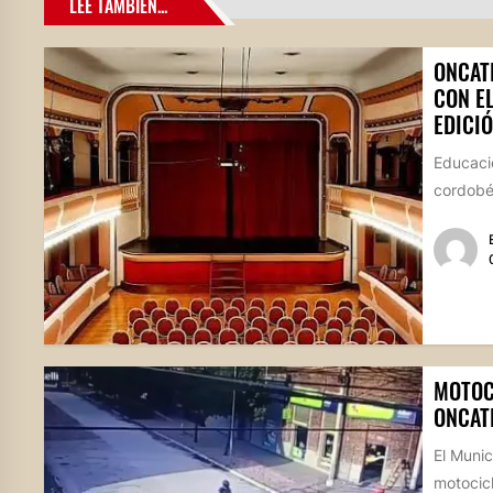
LEE TAMBIÉN...
ONCAT
CON E
EDICIÓ
Educació
cordobés
MOTOC
ONCAT
El Munic
motocicl