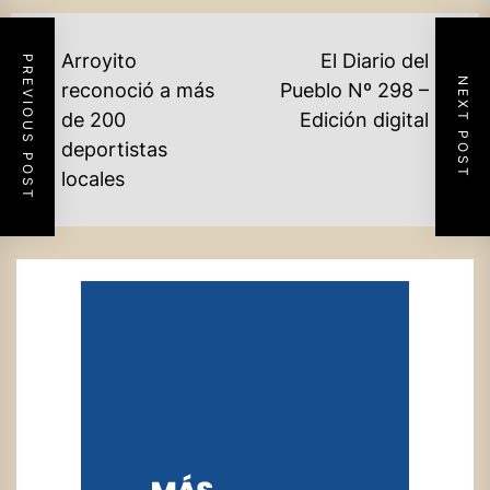
NAVEGACIÓN
Arroyito
El Diario del
PREVIOUS POST
NEXT POST
DE
reconoció a más
Pueblo Nº 298 –
Ne
de 200
Edición digital
ENTRADAS
Previous
po
deportistas
post:
locales