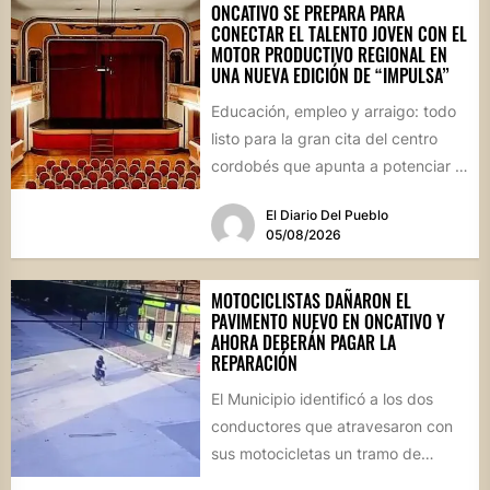
ONCATIVO SE PREPARA PARA
CONECTAR EL TALENTO JOVEN CON EL
MOTOR PRODUCTIVO REGIONAL EN
UNA NUEVA EDICIÓN DE “IMPULSA”
Educación, empleo y arraigo: todo
listo para la gran cita del centro
cordobés que apunta a potenciar el
futuro de...
El Diario Del Pueblo
05/08/2026
MOTOCICLISTAS DAÑARON EL
PAVIMENTO NUEVO EN ONCATIVO Y
AHORA DEBERÁN PAGAR LA
REPARACIÓN
El Municipio identificó a los dos
conductores que atravesaron con
sus motocicletas un tramo de
hormigón recién colocado sobre