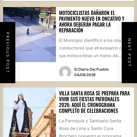
MOTOCICLISTAS DAÑARON EL
PAVIMENTO NUEVO EN ONCATIVO Y
AHORA DEBERÁN PAGAR LA
REPARACIÓN
PREVIOUS POST
El Municipio identificó a los dos
NEXT POST
conductores que atravesaron con
sus motocicletas un tramo de
hormigón recién colocado sobre
El Diario Del Pueblo
calle...
04/08/2026
VILLA SANTA ROSA SE PREPARA PARA
VIVIR SUS FIESTAS PATRONALES
2026: AQUÍ EL CRONOGRAMA
COMPLETO DE CELEBRACIONES
La Parroquia y Santuario Santa
Rosa de Lima y Santo Cura
Brochero presentó el programa