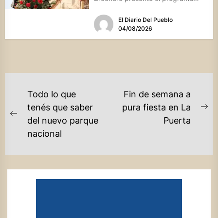
oficial de las Fiestas Patronales...
El Diario Del Pueblo
04/08/2026
NAVEGACIÓN
Todo lo que
Fin de semana a
DE
tenés que saber
pura fiesta en La
Ne
Previous
del nuevo parque
Puerta
ENTRADAS
po
post:
nacional