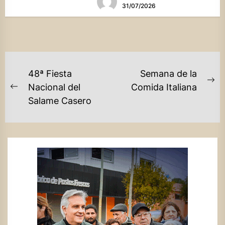
31/07/2026
NAVEGACIÓN
48ª Fiesta
Semana de la
DE
Ne
Nacional del
Comida Italiana
Previous
po
Salame Casero
ENTRADAS
post: