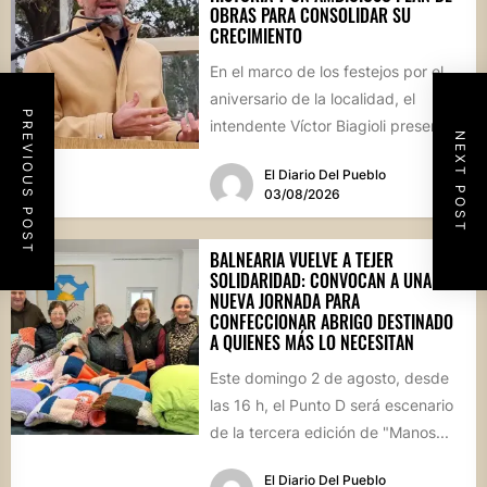
OBRAS PARA CONSOLIDAR SU
CRECIMIENTO
En el marco de los festejos por el
aniversario de la localidad, el
PREVIOUS POST
intendente Víctor Biagioli presentó
NEXT POST
una batería de...
El Diario Del Pueblo
03/08/2026
BALNEARIA VUELVE A TEJER
SOLIDARIDAD: CONVOCAN A UNA
NUEVA JORNADA PARA
CONFECCIONAR ABRIGO DESTINADO
A QUIENES MÁS LO NECESITAN
Este domingo 2 de agosto, desde
las 16 h, el Punto D será escenario
de la tercera edición de "Manos...
El Diario Del Pueblo