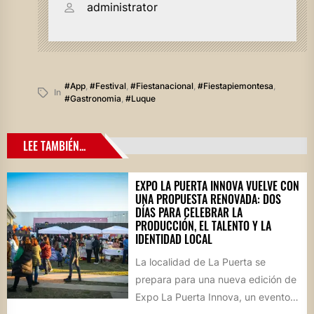
administrator
#app
,
#festival
,
#fiestanacional
,
#fiestapiemontesa
,
In
#gastronomia
,
#luque
LEE TAMBIÉN...
EXPO LA PUERTA INNOVA VUELVE CON
UNA PROPUESTA RENOVADA: DOS
DÍAS PARA CELEBRAR LA
PRODUCCIÓN, EL TALENTO Y LA
IDENTIDAD LOCAL
La localidad de La Puerta se
prepara para una nueva edición de
Expo La Puerta Innova, un evento