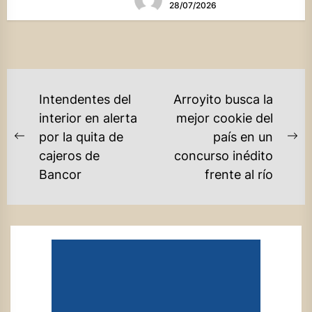
28/07/2026
NAVEGACIÓN
Intendentes del
Arroyito busca la
DE
interior en alerta
mejor cookie del
por la quita de
país en un
ENTRADAS
Previous
Ne
cajeros de
concurso inédito
post:
po
Bancor
frente al río