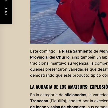
PREVIOUS POST
Este domingo, la
Plaza Sarmiento
de
Mont
Provincial del Churro
, sino también un lab
tradicional mantuvo su vigencia, la compet
quienes presentaron variedades que desafia
demostrando que este producto típico cord
LA AUDACIA DE LOS AMATEURS: EXPLOSIÓ
En la categoría de
aficionados
, la varied
Troncoso
(Piquillín), apostó por la excele
de leche y salsa de chocolate,
sus competi