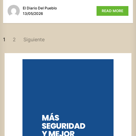
El Diario Del Pueblo
READ MORE
13/05/2026
PAGINACIÓN
1
2
Siguiente
DE
ENTRADAS