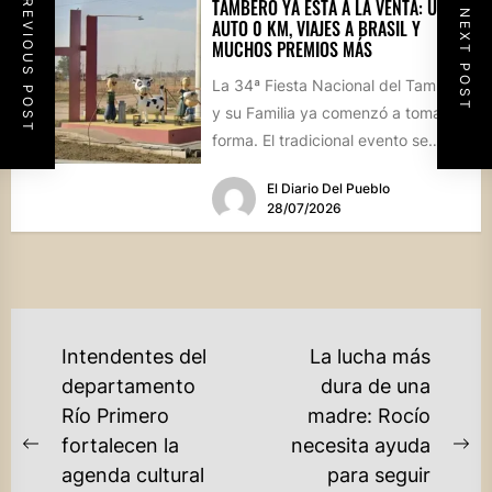
PREVIOUS POST
TAMBERO YA ESTÁ A LA VENTA: UN
NEXT POST
AUTO 0 KM, VIAJES A BRASIL Y
MUCHOS PREMIOS MÁS
La 34ª Fiesta Nacional del Tambero
y su Familia ya comenzó a tomar
forma. El tradicional evento se
realizará el...
El Diario Del Pueblo
28/07/2026
NAVEGACIÓN
Intendentes del
La lucha más
DE
departamento
dura de una
Río Primero
madre: Rocío
ENTRADAS
fortalecen la
necesita ayuda
Previous
Ne
agenda cultural
para seguir
post:
po