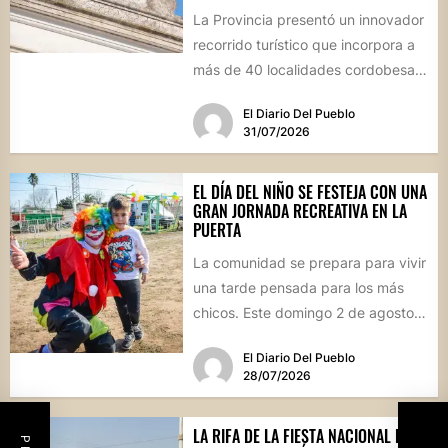
La Provincia presentó un innovador
recorrido turístico que incorpora a
más de 40 localidades cordobesas
con cementerios de valor
El Diario Del Pueblo
patrimonial....
31/07/2026
EL DÍA DEL NIÑO SE FESTEJA CON UNA
GRAN JORNADA RECREATIVA EN LA
PUERTA
La comunidad se prepara para vivir
una tarde pensada para los más
chicos. Este domingo 2 de agosto,
desde las...
El Diario Del Pueblo
28/07/2026
LA RIFA DE LA FIESTA NACIONAL DEL