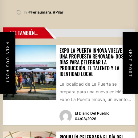
In
#feriaumara
,
#pilar
LEE TAMBIÉN...
PREVIOUS POST
EXPO LA PUERTA INNOVA VUELVE CON
NEXT POST
UNA PROPUESTA RENOVADA: DOS
DÍAS PARA CELEBRAR LA
PRODUCCIÓN, EL TALENTO Y LA
IDENTIDAD LOCAL
La localidad de La Puerta se
prepara para una nueva edición de
Expo La Puerta Innova, un evento
que reunirá...
El Diario Del Pueblo
04/08/2026
PIQUILLÍN CELEBRARÁ EL DÍA DEL