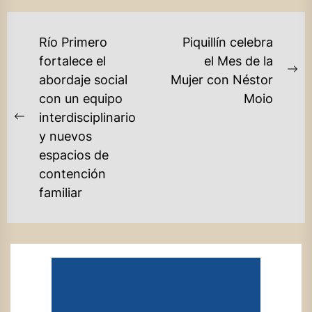
NAVEGACIÓN
Río Primero
Piquillín celebra
DE
fortalece el
el Mes de la
Ne
abordaje social
Mujer con Néstor
ENTRADAS
po
con un equipo
Moio
interdisciplinario
Previous
y nuevos
post:
espacios de
contención
familiar