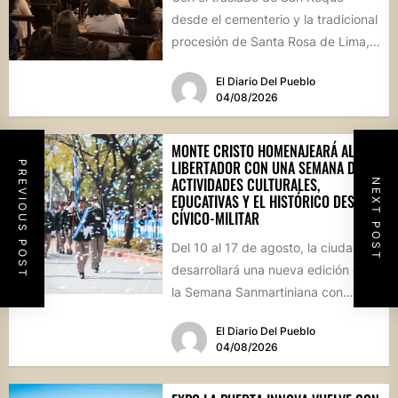
desde el cementerio y la tradicional
procesión de Santa Rosa de Lima,
la localidad...
El Diario Del Pueblo
04/08/2026
MONTE CRISTO HOMENAJEARÁ AL
LIBERTADOR CON UNA SEMANA DE
PREVIOUS POST
ACTIVIDADES CULTURALES,
NEXT POST
EDUCATIVAS Y EL HISTÓRICO DESFILE
CÍVICO-MILITAR
Del 10 al 17 de agosto, la ciudad
desarrollará una nueva edición de
la Semana Sanmartiniana con
propuestas para toda...
El Diario Del Pueblo
04/08/2026