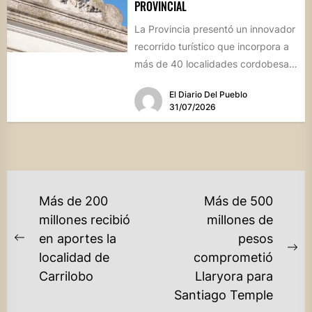
PROVINCIAL
La Provincia presentó un innovador
recorrido turístico que incorpora a
más de 40 localidades cordobesas
con cementerios de valor
El Diario Del Pueblo
patrimonial....
31/07/2026
NAVEGACIÓN
Más de 200
Más de 500
DE
millones recibió
millones de
en aportes la
pesos
ENTRADAS
Previous
Ne
localidad de
comprometió
post:
po
Carrilobo
Llaryora para
Santiago Temple