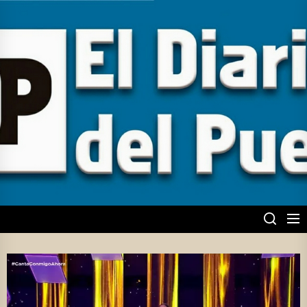
Skip
to
the
content
EL DIARIO DEL
PUEBLO