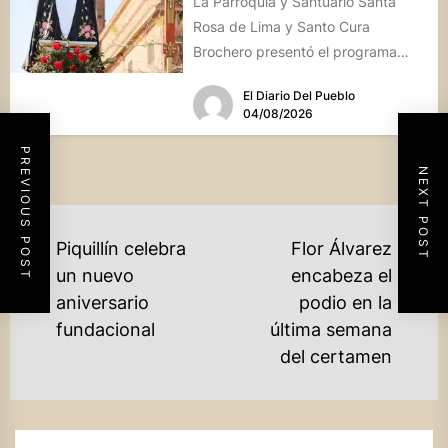
La Parroquia y Santuario Santa
Rosa de Lima y Santo Cura
Brochero presentó el programa
oficial de las Fiestas Patronales...
El Diario Del Pueblo
04/08/2026
PREVIOUS POST
NEXT POST
NAVEGACIÓN
Piquillín celebra
Flor Álvarez
DE
un nuevo
encabeza el
Previous
aniversario
podio en la
ENTRADAS
Ne
post:
fundacional
última semana
po
del certamen