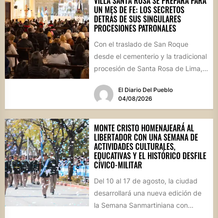
VILLA SANTA ROSA SE PREPARA PARA
UN MES DE FE: LOS SECRETOS
DETRÁS DE SUS SINGULARES
PROCESIONES PATRONALES
Con el traslado de San Roque
desde el cementerio y la tradicional
procesión de Santa Rosa de Lima,
la localidad...
El Diario Del Pueblo
04/08/2026
MONTE CRISTO HOMENAJEARÁ AL
LIBERTADOR CON UNA SEMANA DE
ACTIVIDADES CULTURALES,
EDUCATIVAS Y EL HISTÓRICO DESFILE
CÍVICO-MILITAR
Del 10 al 17 de agosto, la ciudad
desarrollará una nueva edición de
la Semana Sanmartiniana con
propuestas para toda...