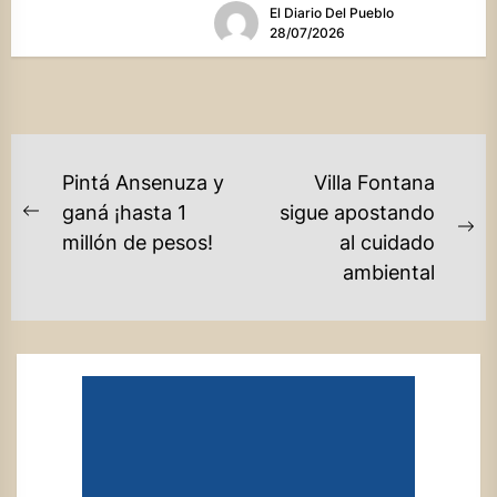
El Diario Del Pueblo
28/07/2026
NAVEGACIÓN
Pintá Ansenuza y
Villa Fontana
DE
ganá ¡hasta 1
sigue apostando
Previous
Ne
millón de pesos!
al cuidado
ENTRADAS
post:
po
ambiental