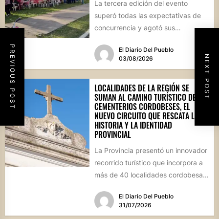
La tercera edición del evento
superó todas las expectativas de
concurrencia y agotó sus
propuestas gastronómicas. En este
PREVIOUS POST
El Diario Del Pueblo
marco, el...
NEXT POST
03/08/2026
LOCALIDADES DE LA REGIÓN SE
SUMAN AL CAMINO TURÍSTICO DE
CEMENTERIOS CORDOBESES, EL
NUEVO CIRCUITO QUE RESCATA LA
HISTORIA Y LA IDENTIDAD
PROVINCIAL
La Provincia presentó un innovador
recorrido turístico que incorpora a
más de 40 localidades cordobesas
con cementerios de valor
El Diario Del Pueblo
patrimonial....
31/07/2026