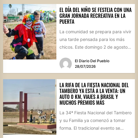
EL DÍA DEL NIÑO SE FESTEJA CON UNA
GRAN JORNADA RECREATIVA EN LA
PUERTA
La comunidad se prepara para vivir
una tarde pensada para los más
chicos. Este domingo 2 de agosto,
desde las...
El Diario Del Pueblo
28/07/2026
LA RIFA DE LA FIESTA NACIONAL DEL
TAMBERO YA ESTÁ A LA VENTA: UN
AUTO 0 KM, VIAJES A BRASIL Y
MUCHOS PREMIOS MÁS
La 34ª Fiesta Nacional del Tambero
y su Familia ya comenzó a tomar
forma. El tradicional evento se
realizará el...