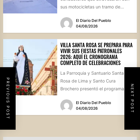
sus motocicletas un tramo de
hormigón recién colocado sobre
El Diario Del Pueblo
calle...
04/08/2026
VILLA SANTA ROSA SE PREPARA PARA
VIVIR SUS FIESTAS PATRONALES
2026: AQUÍ EL CRONOGRAMA
COMPLETO DE CELEBRACIONES
La Parroquia y Santuario Santa
PREVIOUS POST
Rosa de Lima y Santo Cura
NEXT POST
Brochero presentó el programa
oficial de las Fiestas Patronales...
El Diario Del Pueblo
04/08/2026