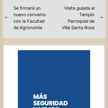
NAVEGACIÓN
Se firmará un
Visita guiada al
DE
nuevo convenio
Templo
Previous
Ne
con la Facultad
Parroquial de
ENTRADAS
post:
po
de Agronomía
Villa Santa Rosa