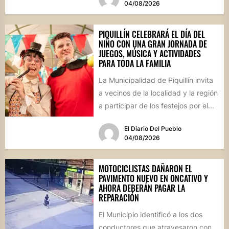
04/08/2026
PIQUILLÍN CELEBRARÁ EL DÍA DEL
NIÑO CON UNA GRAN JORNADA DE
JUEGOS, MÚSICA Y ACTIVIDADES
PARA TODA LA FAMILIA
La Municipalidad de Piquillín invita
a vecinos de la localidad y la región
a participar de los festejos por el...
El Diario Del Pueblo
04/08/2026
MOTOCICLISTAS DAÑARON EL
PAVIMENTO NUEVO EN ONCATIVO Y
AHORA DEBERÁN PAGAR LA
REPARACIÓN
El Municipio identificó a los dos
conductores que atravesaron con