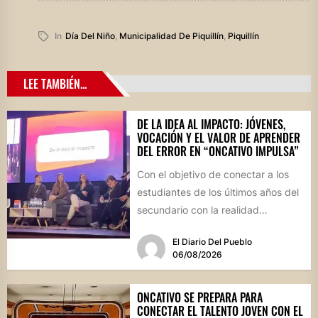
In
Día Del Niño
,
Municipalidad De Piquillín
,
Piquillín
LEE TAMBIÉN...
DE LA IDEA AL IMPACTO: JÓVENES,
VOCACIÓN Y EL VALOR DE APRENDER
DEL ERROR EN “ONCATIVO IMPULSA”
Con el objetivo de conectar a los
estudiantes de los últimos años del
secundario con la realidad
socioproductiva de la...
El Diario Del Pueblo
06/08/2026
ONCATIVO SE PREPARA PARA
CONECTAR EL TALENTO JOVEN CON EL