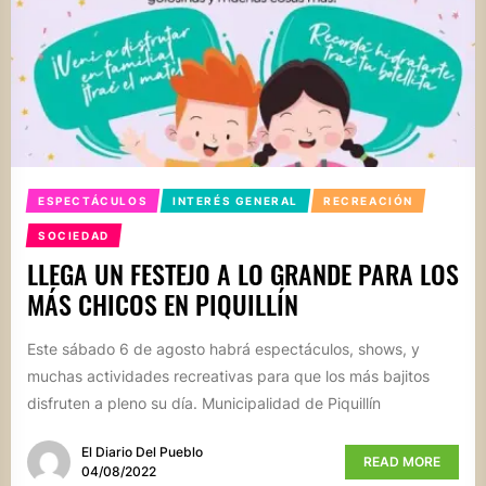
ESPECTÁCULOS
INTERÉS GENERAL
RECREACIÓN
SOCIEDAD
LLEGA UN FESTEJO A LO GRANDE PARA LOS
MÁS CHICOS EN PIQUILLÍN
Este sábado 6 de agosto habrá espectáculos, shows, y
muchas actividades recreativas para que los más bajitos
disfruten a pleno su día. Municipalidad de Piquillín
El Diario Del Pueblo
READ MORE
04/08/2022