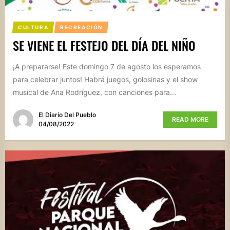
CULTURA
RECREACIÓN
SE VIENE EL FESTEJO DEL DÍA DEL NIÑO
¡A prepararse! Este domingo 7 de agosto los esperamos
para celebrar juntos! Habrá juegos, golosinas y el show
musical de Ana Rodríguez, con canciones para...
El Diario Del Pueblo
READ MORE
04/08/2022