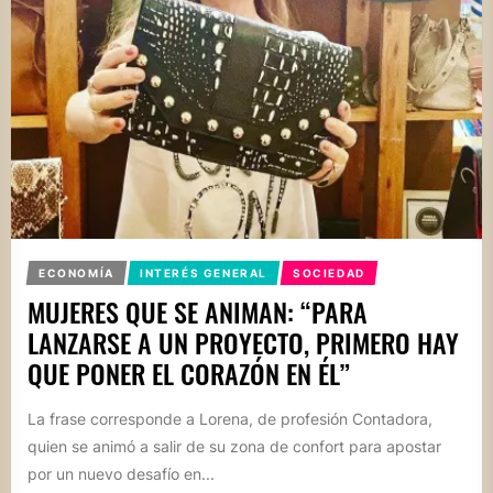
ECONOMÍA
INTERÉS GENERAL
SOCIEDAD
MUJERES QUE SE ANIMAN: “PARA
LANZARSE A UN PROYECTO, PRIMERO HAY
QUE PONER EL CORAZÓN EN ÉL”
La frase corresponde a Lorena, de profesión Contadora,
quien se animó a salir de su zona de confort para apostar
por un nuevo desafío en...