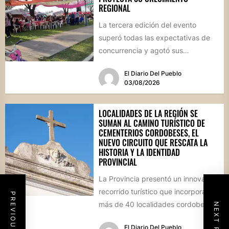
REGIONAL
La tercera edición del evento
superó todas las expectativas de
concurrencia y agotó sus
propuestas gastronómicas. En este
El Diario Del Pueblo
marco, el...
03/08/2026
LOCALIDADES DE LA REGIÓN SE
SUMAN AL CAMINO TURÍSTICO DE
CEMENTERIOS CORDOBESES, EL
NUEVO CIRCUITO QUE RESCATA LA
HISTORIA Y LA IDENTIDAD
PROVINCIAL
La Provincia presentó un innovador
recorrido turístico que incorpora a
PREVIOUS POST
más de 40 localidades cordobesas
NEXT POST
con cementerios de valor
El Diario Del Pueblo