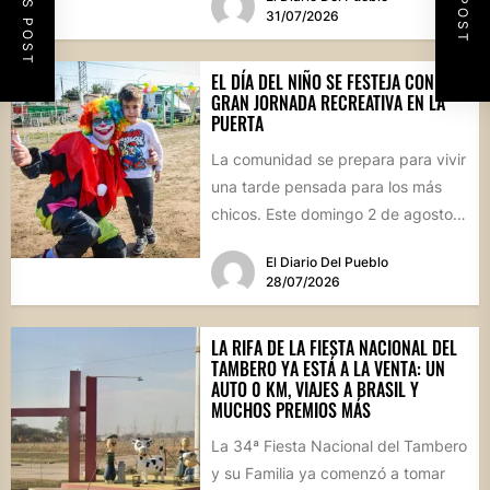
patrimonial....
31/07/2026
EL DÍA DEL NIÑO SE FESTEJA CON UNA
GRAN JORNADA RECREATIVA EN LA
PUERTA
La comunidad se prepara para vivir
una tarde pensada para los más
chicos. Este domingo 2 de agosto,
desde las...
El Diario Del Pueblo
28/07/2026
LA RIFA DE LA FIESTA NACIONAL DEL
TAMBERO YA ESTÁ A LA VENTA: UN
AUTO 0 KM, VIAJES A BRASIL Y
MUCHOS PREMIOS MÁS
La 34ª Fiesta Nacional del Tambero
y su Familia ya comenzó a tomar