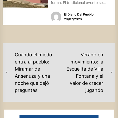
forma. El tradicional evento se
realizará el...
El Diario Del Pueblo
28/07/2026
NAVEGACIÓN
Cuando el miedo
Verano en
DE
entra al pueblo:
movimiento: la
Miramar de
Escuelita de Villa
ENTRADAS
Previous
Ne
Ansenuza y una
Fontana y el
post:
po
noche que dejó
valor de crecer
preguntas
jugando