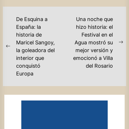
NAVEGACIÓN
De Esquina a
Una noche que
DE
España: la
hizo historia: el
historia de
Festival en el
ENTRADAS
Maricel Sangoy,
Agua mostró su
Ne
Previous
la goleadora del
mejor versión y
po
post:
interior que
emocionó a Villa
conquistó
del Rosario
Europa