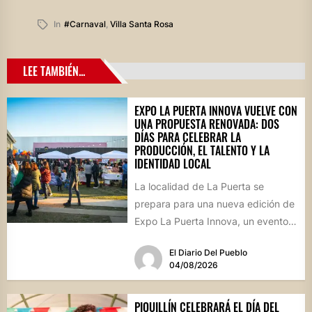
In
#carnaval
,
Villa Santa Rosa
LEE TAMBIÉN...
EXPO LA PUERTA INNOVA VUELVE CON
UNA PROPUESTA RENOVADA: DOS
DÍAS PARA CELEBRAR LA
PRODUCCIÓN, EL TALENTO Y LA
IDENTIDAD LOCAL
La localidad de La Puerta se
prepara para una nueva edición de
Expo La Puerta Innova, un evento
que reunirá...
El Diario Del Pueblo
04/08/2026
PIQUILLÍN CELEBRARÁ EL DÍA DEL