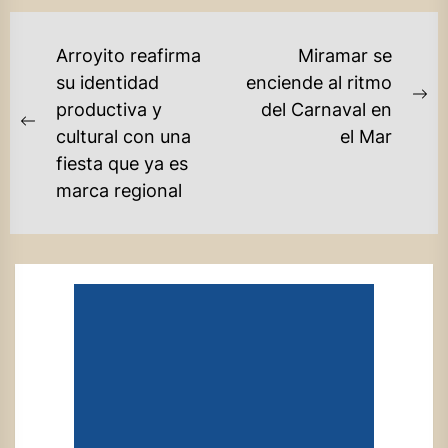
NAVEGACIÓN
Arroyito reafirma
Miramar se
DE
su identidad
enciende al ritmo
Ne
productiva y
del Carnaval en
ENTRADAS
Previous
po
cultural con una
el Mar
post:
fiesta que ya es
marca regional