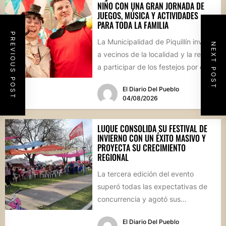
NIÑO CON UNA GRAN JORNADA DE
JUEGOS, MÚSICA Y ACTIVIDADES
PARA TODA LA FAMILIA
PREVIOUS POST
La Municipalidad de Piquillín invita
NEXT POST
a vecinos de la localidad y la región
a participar de los festejos por el...
El Diario Del Pueblo
04/08/2026
LUQUE CONSOLIDA SU FESTIVAL DE
INVIERNO CON UN ÉXITO MASIVO Y
PROYECTA SU CRECIMIENTO
REGIONAL
La tercera edición del evento
superó todas las expectativas de
concurrencia y agotó sus
propuestas gastronómicas. En este
El Diario Del Pueblo
marco, el...