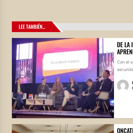
LEE TAMBIÉN...
DE LA 
APREN
Con el o
secundar
ONCAT