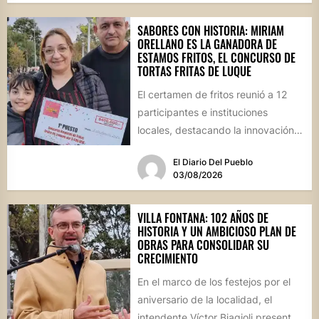
SABORES CON HISTORIA: MIRIAM
ORELLANO ES LA GANADORA DE
ESTAMOS FRITOS, EL CONCURSO DE
TORTAS FRITAS DE LUQUE
El certamen de fritos reunió a 12
participantes e instituciones
locales, destacando la innovación
culinaria y el profundo arraigo de...
El Diario Del Pueblo
03/08/2026
VILLA FONTANA: 102 AÑOS DE
HISTORIA Y UN AMBICIOSO PLAN DE
OBRAS PARA CONSOLIDAR SU
CRECIMIENTO
En el marco de los festejos por el
aniversario de la localidad, el
intendente Víctor Biagioli presentó