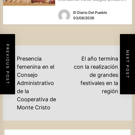
una batería de...
El Diario Del Pueblo
03/08/2026
PREVIOUS POST
NEXT POST
NAVEGACIÓN
Presencia
El año termina
DE
femenina en el
con la realización
Consejo
de grandes
ENTRADAS
Ne
Administrativo
festivales en la
Previous
po
de la
región
post:
Cooperativa de
Monte Cristo