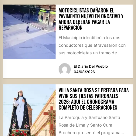
MOTOCICLISTAS DAÑARON EL
PAVIMENTO NUEVO EN ONCATIVO Y
AHORA DEBERÁN PAGAR LA
REPARACIÓN
El Municipio identificó a los dos
conductores que atravesaron con
sus motocicletas un tramo de
hormigón recién colocado sobre
El Diario Del Pueblo
calle...
04/08/2026
VILLA SANTA ROSA SE PREPARA PARA
VIVIR SUS FIESTAS PATRONALES
2026: AQUÍ EL CRONOGRAMA
COMPLETO DE CELEBRACIONES
La Parroquia y Santuario Santa
Rosa de Lima y Santo Cura
Brochero presentó el programa