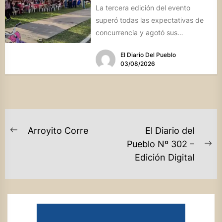
La tercera edición del evento
superó todas las expectativas de
concurrencia y agotó sus
propuestas gastronómicas. En este
El Diario Del Pueblo
marco, el...
03/08/2026
NAVEGACIÓN
Arroyito Corre
El Diario del
Previous
DE
Pueblo Nº 302 –
post:
Ne
Edición Digital
ENTRADAS
po