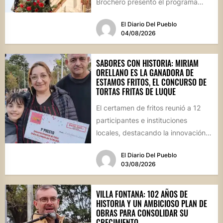
Brochero presentó el programa
oficial de las Fiestas Patronales...
El Diario Del Pueblo
04/08/2026
SABORES CON HISTORIA: MIRIAM
ORELLANO ES LA GANADORA DE
ESTAMOS FRITOS, EL CONCURSO DE
TORTAS FRITAS DE LUQUE
El certamen de fritos reunió a 12
participantes e instituciones
locales, destacando la innovación
culinaria y el profundo arraigo de...
El Diario Del Pueblo
03/08/2026
VILLA FONTANA: 102 AÑOS DE
HISTORIA Y UN AMBICIOSO PLAN DE
OBRAS PARA CONSOLIDAR SU
CRECIMIENTO