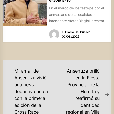
En el marco de los festejos por el
aniversario de la localidad, el
intendente Víctor Biagioli presentó
una batería de...
El Diario Del Pueblo
03/08/2026
NAVEGACIÓN
Miramar de
Ansenuza brilló
DE
Ansenuza vivió
en la Fiesta
una fiesta
Provincial de la
ENTRADAS
deportiva única
Humita y
Previous
Ne
con la primera
reafirmó su
post:
po
edición de la
identidad
Cross Race
regional en Villa