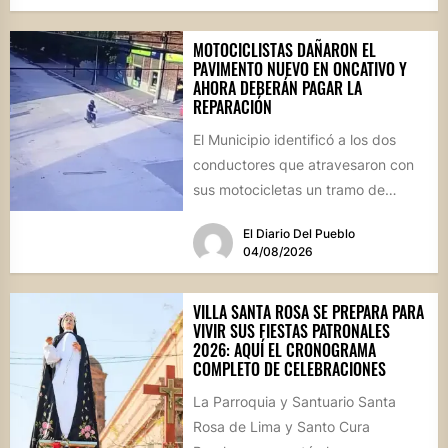
MOTOCICLISTAS DAÑARON EL
PAVIMENTO NUEVO EN ONCATIVO Y
AHORA DEBERÁN PAGAR LA
REPARACIÓN
El Municipio identificó a los dos
conductores que atravesaron con
sus motocicletas un tramo de
hormigón recién colocado sobre
El Diario Del Pueblo
calle...
04/08/2026
VILLA SANTA ROSA SE PREPARA PARA
VIVIR SUS FIESTAS PATRONALES
2026: AQUÍ EL CRONOGRAMA
COMPLETO DE CELEBRACIONES
La Parroquia y Santuario Santa
Rosa de Lima y Santo Cura