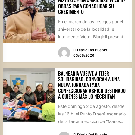
HISTORIA Y UN AMBICIOSO PLAN DE
OBRAS PARA CONSOLIDAR SU
CRECIMIENTO
En el marco de los festejos por el
aniversario de la localidad, el
intendente Víctor Biagioli presentó
una batería de...
El Diario Del Pueblo
03/08/2026
BALNEARIA VUELVE A TEJER
SOLIDARIDAD: CONVOCAN A UNA
NUEVA JORNADA PARA
CONFECCIONAR ABRIGO DESTINADO
A QUIENES MÁS LO NECESITAN
Este domingo 2 de agosto, desde
las 16 h, el Punto D será escenario
de la tercera edición de "Manos...
El Diario Del Pueblo