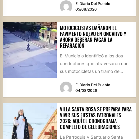
El Diario Del Pueblo
05/08/2026
MOTOCICLISTAS DAÑARON EL
PAVIMENTO NUEVO EN ONCATIVO Y
AHORA DEBERÁN PAGAR LA
REPARACIÓN
El Municipio identificó a los dos
conductores que atravesaron con
sus motocicletas un tramo de
hormigón recién colocado sobre
El Diario Del Pueblo
calle...
04/08/2026
VILLA SANTA ROSA SE PREPARA PARA
VIVIR SUS FIESTAS PATRONALES
2026: AQUÍ EL CRONOGRAMA
COMPLETO DE CELEBRACIONES
La Parroquia y Santuario Santa