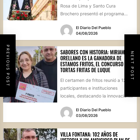
Rosa de Lima y Santo Cura
Brochero presentó el programa
oficial de las Fiestas Patronales...
El Diario Del Pueblo
04/08/2026
PREVIOUS POST
SABORES CON HISTORIA: MIRIAM
NEXT POST
ORELLANO ES LA GANADORA DE
ESTAMOS FRITOS, EL CONCURSO DE
TORTAS FRITAS DE LUQUE
El certamen de fritos reunió a 12
participantes e instituciones
locales, destacando la innovación
culinaria y el profundo arraigo de...
El Diario Del Pueblo
03/08/2026
VILLA FONTANA: 102 AÑOS DE