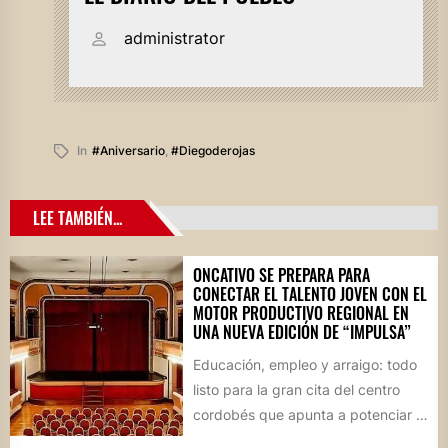
administrator
In
#aniversario
,
#diegoderojas
LEE TAMBIÉN...
ONCATIVO SE PREPARA PARA
CONECTAR EL TALENTO JOVEN CON EL
MOTOR PRODUCTIVO REGIONAL EN
UNA NUEVA EDICIÓN DE “IMPULSA”
Educación, empleo y arraigo: todo
listo para la gran cita del centro
cordobés que apunta a potenciar el
futuro de...