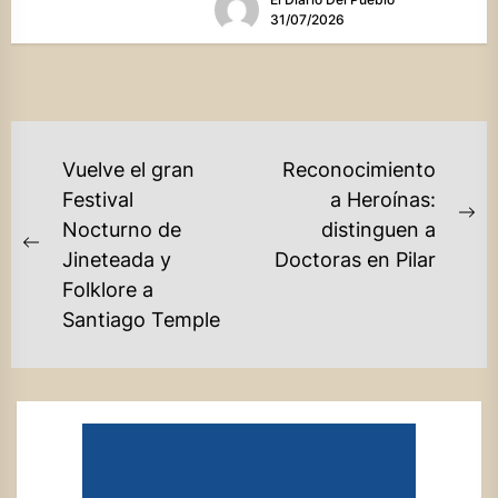
31/07/2026
NAVEGACIÓN
Vuelve el gran
Reconocimiento
DE
Festival
a Heroínas:
Ne
Nocturno de
distinguen a
ENTRADAS
Previous
po
Jineteada y
Doctoras en Pilar
post:
Folklore a
Santiago Temple