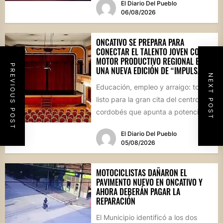
El Diario Del Pueblo
06/08/2026
ONCATIVO SE PREPARA PARA
CONECTAR EL TALENTO JOVEN CON EL
MOTOR PRODUCTIVO REGIONAL EN
PREVIOUS POST
UNA NUEVA EDICIÓN DE “IMPULSA”
NEXT POST
Educación, empleo y arraigo: todo
listo para la gran cita del centro
cordobés que apunta a potenciar el
futuro de...
El Diario Del Pueblo
05/08/2026
MOTOCICLISTAS DAÑARON EL
PAVIMENTO NUEVO EN ONCATIVO Y
AHORA DEBERÁN PAGAR LA
REPARACIÓN
El Municipio identificó a los dos