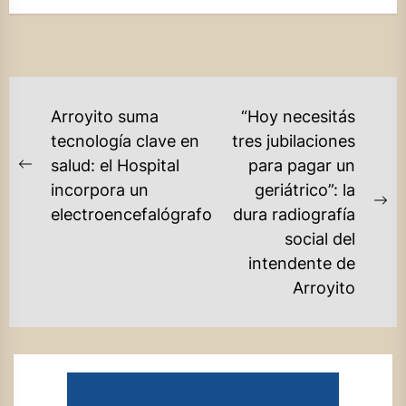
NAVEGACIÓN
Arroyito suma
“Hoy necesitás
DE
tecnología clave en
tres jubilaciones
salud: el Hospital
para pagar un
ENTRADAS
Previous
incorpora un
geriátrico”: la
post:
Ne
electroencefalógrafo
dura radiografía
po
social del
intendente de
Arroyito