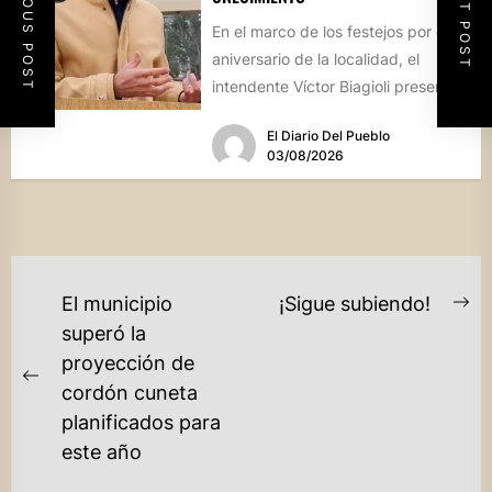
PREVIOUS POST
NEXT POST
En el marco de los festejos por el
aniversario de la localidad, el
intendente Víctor Biagioli presentó
una batería de...
El Diario Del Pueblo
03/08/2026
NAVEGACIÓN
El municipio
¡Sigue subiendo!
Ne
DE
superó la
po
proyección de
ENTRADAS
Previous
cordón cuneta
post:
planificados para
este año