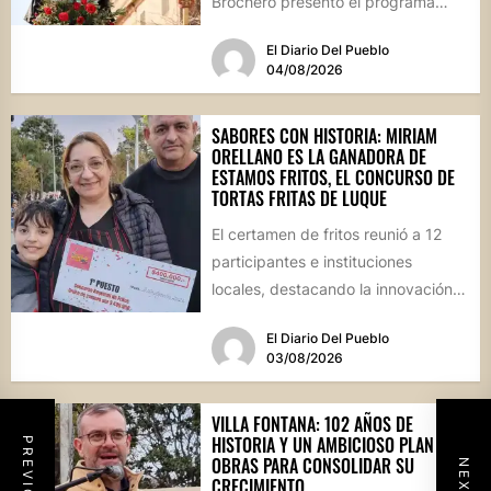
Brochero presentó el programa
oficial de las Fiestas Patronales...
El Diario Del Pueblo
04/08/2026
SABORES CON HISTORIA: MIRIAM
ORELLANO ES LA GANADORA DE
ESTAMOS FRITOS, EL CONCURSO DE
TORTAS FRITAS DE LUQUE
El certamen de fritos reunió a 12
participantes e instituciones
locales, destacando la innovación
culinaria y el profundo arraigo de...
El Diario Del Pueblo
03/08/2026
VILLA FONTANA: 102 AÑOS DE
HISTORIA Y UN AMBICIOSO PLAN DE
OBRAS PARA CONSOLIDAR SU
CRECIMIENTO