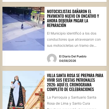
MOTOCICLISTAS DAÑARON EL
PAVIMENTO NUEVO EN ONCATIVO Y
AHORA DEBERÁN PAGAR LA
REPARACIÓN
El Municipio identificó a los dos
conductores que atravesaron con
sus motocicletas un tramo de
hormigón recién colocado sobre
El Diario Del Pueblo
calle...
04/08/2026
VILLA SANTA ROSA SE PREPARA PARA
VIVIR SUS FIESTAS PATRONALES
2026: AQUÍ EL CRONOGRAMA
COMPLETO DE CELEBRACIONES
La Parroquia y Santuario Santa
Rosa de Lima y Santo Cura