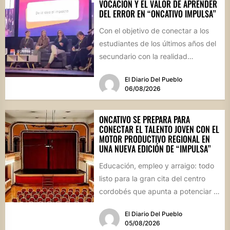
VOCACIÓN Y EL VALOR DE APRENDER
DEL ERROR EN “ONCATIVO IMPULSA”
Con el objetivo de conectar a los
estudiantes de los últimos años del
secundario con la realidad
socioproductiva de la...
El Diario Del Pueblo
06/08/2026
ONCATIVO SE PREPARA PARA
CONECTAR EL TALENTO JOVEN CON EL
MOTOR PRODUCTIVO REGIONAL EN
UNA NUEVA EDICIÓN DE “IMPULSA”
Educación, empleo y arraigo: todo
listo para la gran cita del centro
cordobés que apunta a potenciar el
futuro de...
El Diario Del Pueblo
05/08/2026